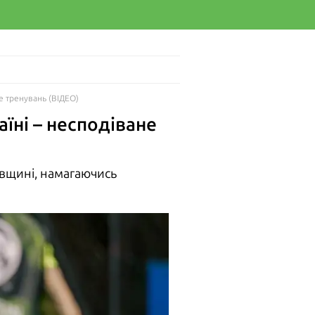
е тренувань (ВІДЕО)
їні – несподіване
ківщині, намагаючись