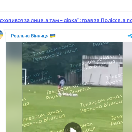
хопився за лице, а там – дірка": грав за Полісся, а 