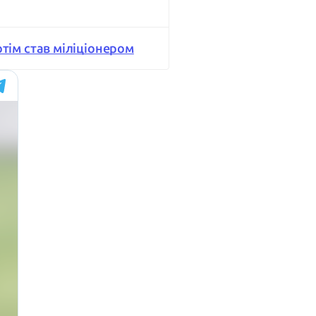
потім став міліціонером