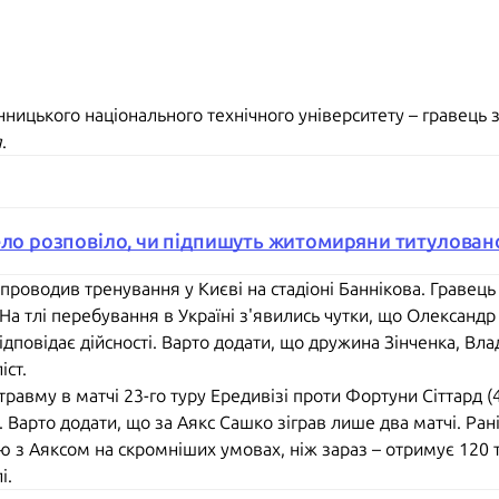
інницького національного технічного університету – гравець
я
.
ело розповіло, чи підпишуть житомиряни титулован
проводив тренування у Києві на стадіоні Баннікова. Граве
 На тлі перебування в Україні з'явились чутки, що Олександ
ідповідає дійсності. Варто додати, що дружина Зінченка, Влад
іст.
равму в матчі 23-го туру Ередивізі проти Фортуни Сіттард 
. Варто додати, що за Аякс Сашко зіграв лише два матчі. Ра
 з Аяксом на скромніших умовах, ніж зараз – отримує 120 ти
і.