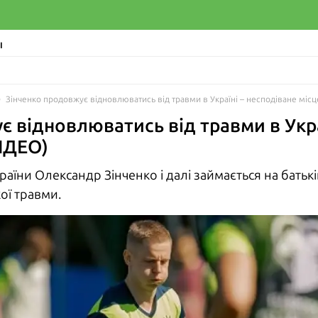
І
Зінченко продовжує відновлюватись від травми в Україні – несподіване місц
є відновлюватись від травми в Укра
ВІДЕО)
країни Олександр Зінченко і далі займається на бать
ої травми.