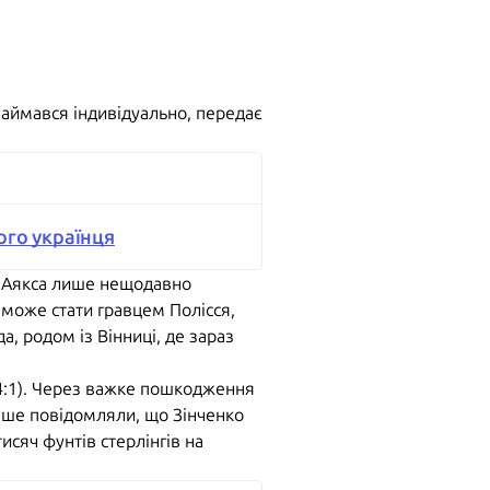
 займався індивідуально, передає
ого українця
ць Аякса лише нещодавно
р може стати гравцем Полісся,
а, родом із Вінниці, де зараз
(4:1). Через важке пошкодження
ніше повідомляли, що Зінченко
сяч фунтів стерлінгів на