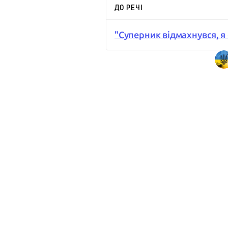
ДО РЕЧІ
"Суперник відмахнувся, я с