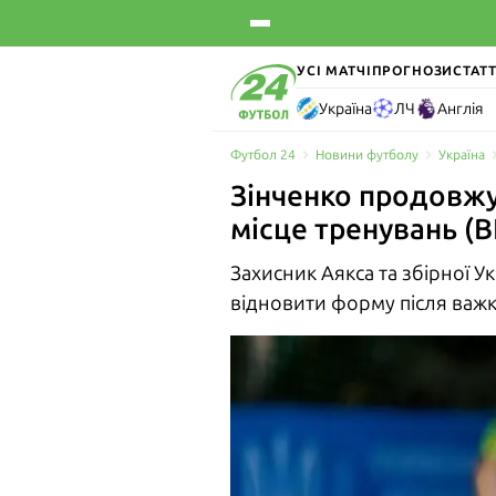
УСІ МАТЧІ
ПРОГНОЗИ
СТАТТ
Україна
ЛЧ
Англія
Футбол 24
Новини футболу
Україна
Зінченко продовжу
місце тренувань (
Захисник Аякса та збірної У
відновити форму після важк