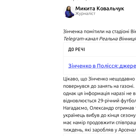
Микита Ковальчук
Журналіст
Зінченка помітили на стадіоні В
Telegram-канал Реальна Вінниц
ДО РЕЧІ
Зінченко в Полісся: джер
Цікаво, що Зінченко нещодавно 
повернувся до занять на газоні.
однак ця інформація наразі не в
відновлюється 29-річний футбол
Нагадаємо, Олександр отримав т
українець вибув до кінця сезону
має намір продовжити співпрацю
тиждень, які заробляв у Арсенал