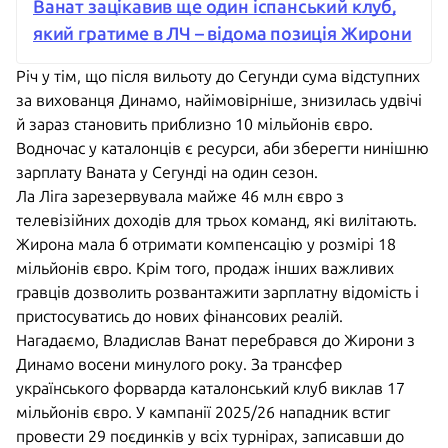
Ванат зацікавив ще один іспанський клуб,
який гратиме в ЛЧ – відома позиція Жирони
Річ у тім, що після вильоту до Сегунди сума відступних
за вихованця Динамо, найімовірніше, знизилась удвічі
й зараз становить приблизно 10 мільйонів євро.
Водночас у каталонців є ресурси, аби зберегти нинішню
зарплату Ваната у Сегунді на один сезон.
Ла Ліга зарезервувала майже 46 млн євро з
телевізійних доходів для трьох команд, які вилітають.
Жирона мала б отримати компенсацію у розмірі 18
мільйонів євро. Крім того, продаж інших важливих
гравців дозволить розвантажити зарплатну відомість і
пристосуватись до нових фінансових реалій.
Нагадаємо, Владислав Ванат перебрався до Жирони з
Динамо восени минулого року. За трансфер
українського форварда каталонський клуб виклав 17
мільйонів євро. У кампанії 2025/26 нападник встиг
провести 29 поєдинків у всіх турнірах, записавши до