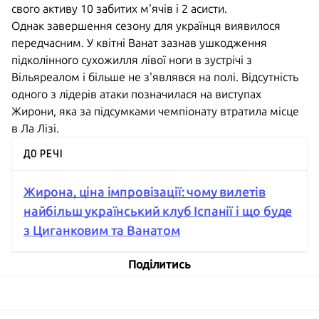
свого активу 10 забитих м'ячів і 2 асисти.
Однак завершення сезону для українця виявилося
передчасним. У квітні Ванат зазнав ушкодження
підколінного сухожилля лівої ноги в зустрічі з
Вільяреалом і більше не з'являвся на полі. Відсутність
одного з лідерів атаки позначилася на виступах
Жирони, яка за підсумками чемпіонату втратила місце
в Ла Лізі.
ДО РЕЧІ
Жирона, ціна імпровізації: чому вилетів
найбільш український клуб Іспанії і що буде
з Циганковим та Ванатом
Поділитись