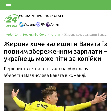
УСІ МАТЧІ
ПРОГНОЗИ
СТАТТІ
Україна
ЛЧ
Англія
Футбол 24
Новини футболу
Іспанія
Жирона хоче залишити Ваната із повним збереженням зарплати – українець може піти за копійки
Жирона хоче залишити Ваната із
повним збереженням зарплати –
українець може піти за копійки
Керівництво каталонського клубу планує
зберегти Владислава Ваната в команді.