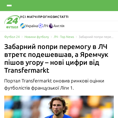
УСІ МАТЧІ
ПРОГНОЗИ
СТАТТІ
Україна
ЛЧ
Англія
Футбол 24
Новини футболу
ЛЧ - Top News
Забарний попри перемогу в ЛЧ втретє подешевшав, а Яремчук пішов угору – нові цифри від Transfermarkt
Забарний попри перемогу в ЛЧ
втретє подешевшав, а Яремчук
пішов угору – нові цифри від
Transfermarkt
Портал Transfermarkt оновив ринкові оцінки
футболістів французької Ліги 1.