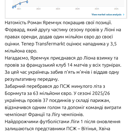
Натомість Роман Яремчук покращив свої позиції.
Форвард, який другу частину сезону провів у Ліоні на
правах оренди, додав один мільйон євро до своєї
оцінки. Тепер Transfermarkt оцінює нападника у 3,5
мільйона євро.
Нагадаємо, Яремчук приєднався до Ліона взимку та
провів за французький клуб 14 матчів у всіх турнірах.
За цей час українець забив п'ять м'ячів і віддав одну
результативну передачу.
Забарний перебрався до ПСЖ минулого літа з
Борнмута за 63 мільйони євро. У сезоні 2025/26
українець провів 37 поєдинків у складі парижан,
відзначився одним голом та допоміг команді виграти
чемпіонат Франції та Лігу чемпіонів.
Найдорожчими футболістами Ліги 1 після оновлення
залишаються представники ПСЖ – Вітінья, Хвіча