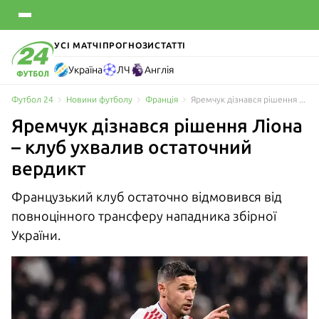
УСІ МАТЧІ
ПРОГНОЗИ
СТАТТІ
Україна
ЛЧ
Англія
Футбол 24
Новини футболу
Франція
Яремчук дізнався рішення Ліона – клуб ухвалив остаточний вердикт
Яремчук дізнався рішення Ліона
– клуб ухвалив остаточний
вердикт
Французький клуб остаточно відмовився від
повноцінного трансферу нападника збірної
України.