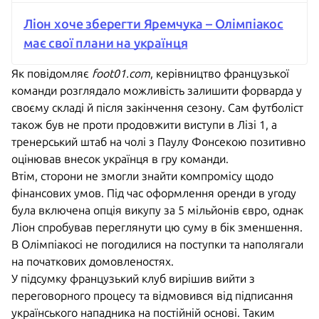
Ліон хоче зберегти Яремчука – Олімпіакос
має свої плани на українця
Як повідомляє
foot01.com
, керівництво французької
команди розглядало можливість залишити форварда у
своєму складі й після закінчення сезону. Сам футболіст
також був не проти продовжити виступи в Лізі 1, а
тренерський штаб на чолі з Паулу Фонсекою позитивно
оцінював внесок українця в гру команди.
Втім, сторони не змогли знайти компромісу щодо
фінансових умов. Під час оформлення оренди в угоду
була включена опція викупу за 5 мільйонів євро, однак
Ліон спробував переглянути цю суму в бік зменшення.
В Олімпіакосі не погодилися на поступки та наполягали
на початкових домовленостях.
У підсумку французький клуб вирішив вийти з
переговорного процесу та відмовився від підписання
українського нападника на постійній основі. Таким