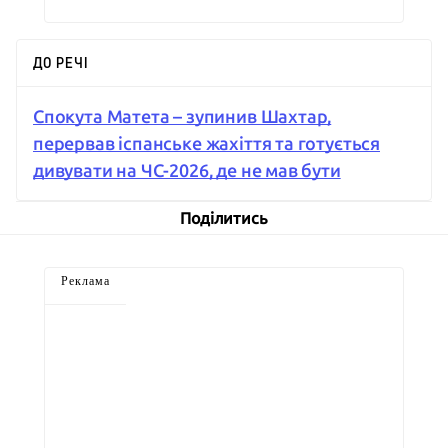
ДО РЕЧІ
Спокута Матета – зупинив Шахтар,
перервав іспанське жахіття та готується
дивувати на ЧС-2026, де не мав бути
Поділитись
Реклама