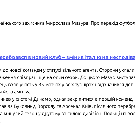
аїнського захисника Мирослава Мазура. Про перехід футбол
перебрався в новий клуб – змінив Італію на несподі
до нової команди у статусі вільного агента. Сторони уклали 
ення співпраці ще на один сезон. До цього Мазур виступав 
ець взяв участь у 35 матчах у всіх турнірах і відзначився де
я його амплуа.
нав у системі Динамо, однак закріпитися в першій команді 
ав за Буковину, Ворсклу та Арсенал Київ, після чого перебр
минулий сезон у другому за силою дивізіоні Польщі на восьм
.