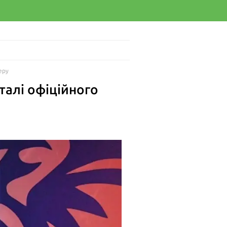
еру
талі офіційного