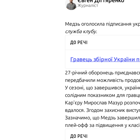
Євген Дігтяренко
Журналіст
Медзь оголосила підписання укр
служба клубу
.
ДО РЕЧІ
Гравець збірної України 
27-річний оборонець приєднався 
передбачили можливість продовж
У сезоні, що завершився, україн
солідним показником для гравц
Кар'єру Мирослав Мазур розпочи
вдалося. Згодом захисник виступ
Зазначимо, що Медзь завершила 
плей-офф за підвищення у класі
ДО РЕЧІ