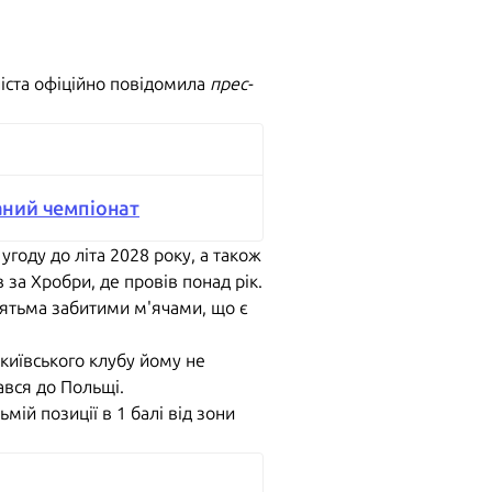
іста офіційно повідомила
прес-
ваний чемпіонат
угоду до літа 2028 року, а також
за Хробри, де провів понад рік.
в'ятьма забитими м'ячами, що є
київського клубу йому не
ався до Польщі.
ій позиції в 1 балі від зони