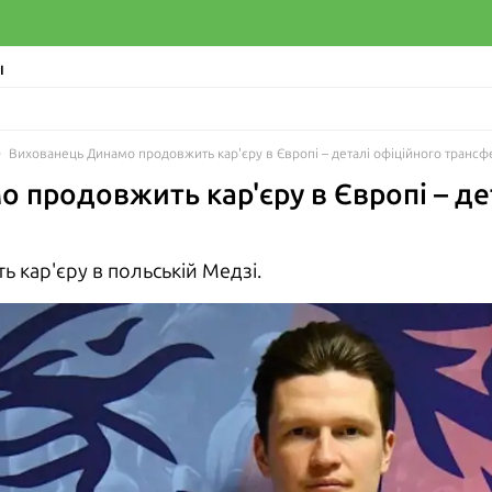
І
Вихованець Динамо продовжить кар'єру в Європі – деталі офіційного трансф
 продовжить кар'єру в Європі – де
кар'єру в польській Медзі.