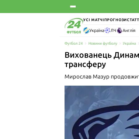
УСІ МАТЧІ
ПРОГНОЗИ
СТАТТ
Україна
ЛЧ
Англія
Футбол 24
Новини футболу
Україна
Вихованець Динамо
трансферу
Мирослав Мазур продовжить 