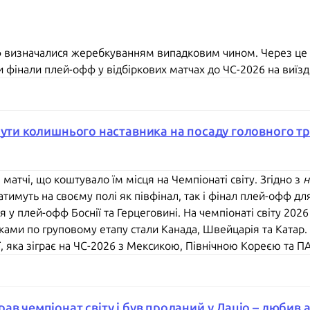
фф визначалися жеребкуванням випадковим чином. Через це
ли фінали плей-офф у відбіркових матчах до ЧС-2026 на виїзді
нути колишнього наставника на посаду головного тр
ні матчі, що коштувало їм місця на Чемпіонаті світу. Згідно з
н
имуть на своєму полі як півфінал, так і фінал плей-офф для
я у плей-офф Боснії та Герцеговині. На чемпіонаті світу 20
иками по груповому етапу стали Канада, Швейцарія та Катар.
, яка зіграє на ЧС-2026 з Мексикою, Північною Кореєю та ПА
в чемпіонат світу і був проданий у Лаціо – любив а