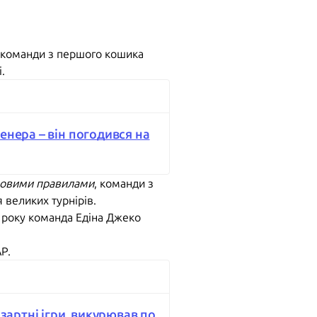
 команди з першого кошика
.
енера – він погодився на
овими правилами
, команди з
 великих турнірів.
26 року команда Едіна Джеко
Р.
зартні ігри, викурював по