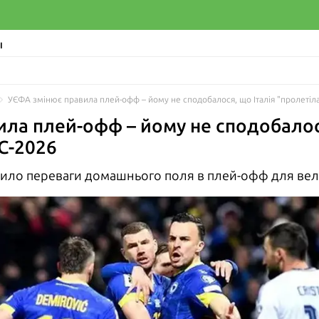
І
УЄФА змінює правила плей-офф – йому не сподобалося, що Італія "пролетіл
ла плей-офф – йому не сподобалося
С-2026
ило переваги домашнього поля в плей-офф для вели