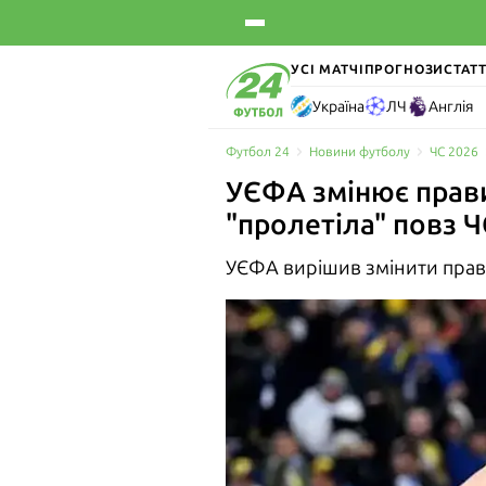
УСІ МАТЧІ
ПРОГНОЗИ
СТАТТ
Україна
ЛЧ
Англія
Футбол 24
Новини футболу
ЧС 2026
УЄФА змінює прави
"пролетіла" повз Ч
УЄФА вирішив змінити прав