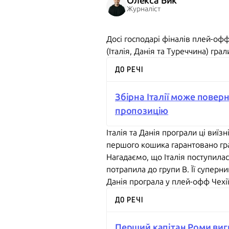
Олекса Бик
Журналіст
Досі господарі фіналів плей-о
(Італія, Данія та Туреччина) гра
ДО РЕЧІ
Збірна Італії може повер
пропозицію
Італія та Данія програли ці виїз
першого кошика гарантовано грат
Нагадаємо, що Італія поступилас
потрапила до групи B. Її суперн
Данія програла у плей-офф Чехії
ДО РЕЧІ
Перший капітан Роми вигра