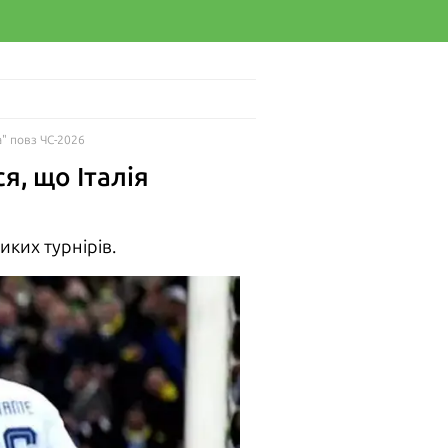
а" повз ЧС-2026
, що Італія
ких турнірів.