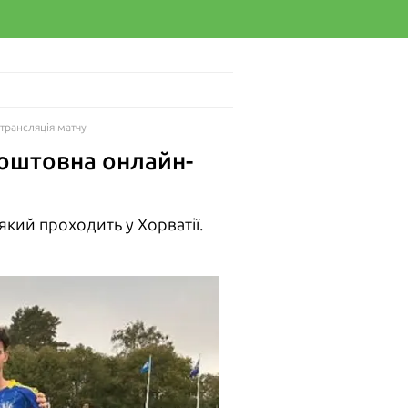
-трансляція матчу
зкоштовна онлайн-
який проходить у Хорватії.