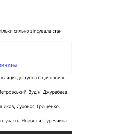
ільки сильно зіпсувала стан
причина
нсляція доступна в цій новині.
етровський, Зудін, Джурабаєв,
ьшиков, Сухонос, Грищенко,
ть участь: Норвегія, Туреччина