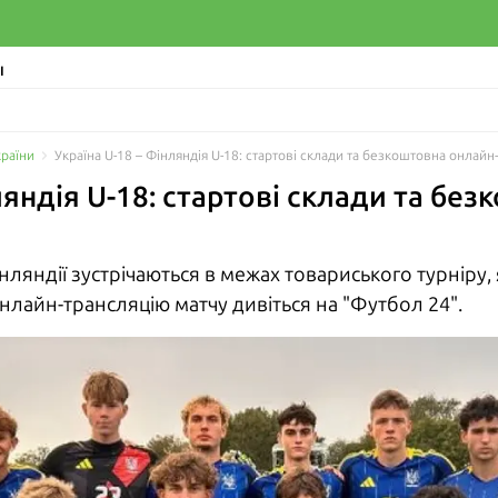
І
країни
Україна U-18 – Фінляндія U-18: стартові склади та безкоштовна онлайн
ляндія U-18: стартові склади та бе
інляндії зустрічаються в межах товариського турніру, 
нлайн-трансляцію матчу дивіться на "Футбол 24".