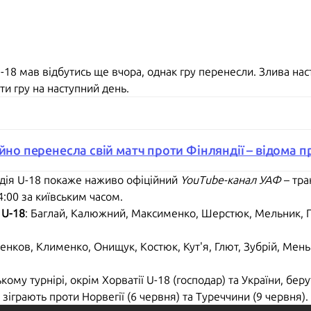
-18 мав відбутись ще вчора, однак гру перенесли. Злива наст
ти гру на наступний день.
ійно перенесла свій матч проти Фінляндії – відома 
ндія U-18 покаже наживо офіційний
YouTube-канал УАФ
– тра
:00 за київським часом.
 U-18
: Баглай, Калюжний, Максименко, Шерстюк, Мельник, П
енков, Клименко, Онищук, Костюк, Кут'я, Глют, Зубрій, Мен
ому турнірі, окрім Хорватії U-18 (господар) та України, беру
 зіграють проти Норвегії (6 червня) та Туреччини (9 червня).