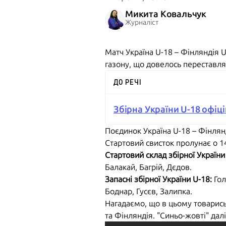
Микита Ковальчук
Журналіст
Матч Україна U-18 – Фінляндія U
газону, що довелось переставля
ДО РЕЧІ
Збірна України U-18 офіц
Поєдинок Україна U-18 – Фінля
Стартовий свисток пролунає о 14
Стартовий склад збірної України
Балакай, Багрій, Дєдов.
Запасні збірної України U-18:
Гол
Боднар, Гусєв, Залипка.
Нагадаємо, що в цьому товариськ
та Фінляндія. "Синьо-жовті" далі