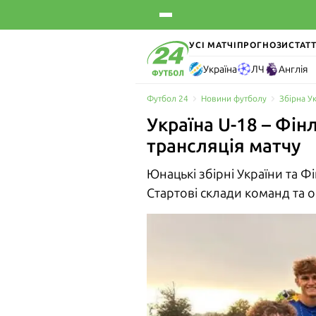
УСІ МАТЧІ
ПРОГНОЗИ
СТАТТ
Україна
ЛЧ
Англія
Футбол 24
Новини футболу
Збірна У
Україна U-18 – Фін
трансляція матчу
Юнацькі збірні України та Ф
Стартові склади команд та о