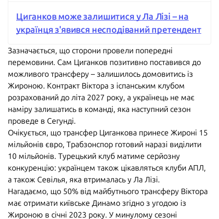
Циганков може залишитися у Ла Лізі – на
українця з'явився несподіваний претендент
Зазначається, що сторони провели попередні
перемовини. Сам Циганков позитивно поставився до
можливого трансферу – залишилось домовитись із
Жироною. Контракт Віктора з іспанським клубом
розрахований до літа 2027 року, а українець не має
наміру залишатись в команді, яка наступний сезон
проведе в Сегунді.
Очікується, що трансфер Циганкова принесе Жироні 15
мільйонів євро, Трабзонспор готовий наразі виділити
10 мільйонів. Турецький клуб матиме серйозну
конкуренцію: українцем також цікавляться клуби АПЛ,
а також Севілья, яка втрималась у Ла Лізі.
Нагадаємо, що 50% від майбутнього трансферу Віктора
має отримати київське Динамо згідно з угодою із
Жироною в січні 2023 року. У минулому сезоні