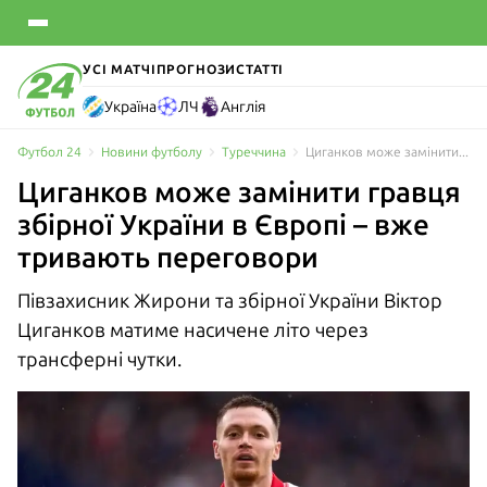
УСІ МАТЧІ
ПРОГНОЗИ
СТАТТІ
Україна
ЛЧ
Англія
Футбол 24
Новини футболу
Туреччина
Циганков може замінити гравця збірної України в Європі – вже тривають переговори
Циганков може замінити гравця
збірної України в Європі – вже
тривають переговори
Півзахисник Жирони та збірної України Віктор
Циганков матиме насичене літо через
трансферні чутки.