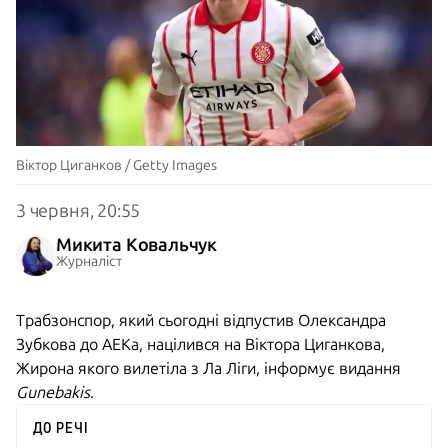
Віктор Циганков / Getty Images
3 червня, 20:55
Микита Ковальчук
Журналіст
Трабзонспор, який сьогодні
відпустив Олександра
Зубкова до АЕКа
, націлився на Віктора Циганкова,
Жирона якого вилетіла з Ла Ліги, інформує видання
Gunebakis
.
ДО РЕЧІ