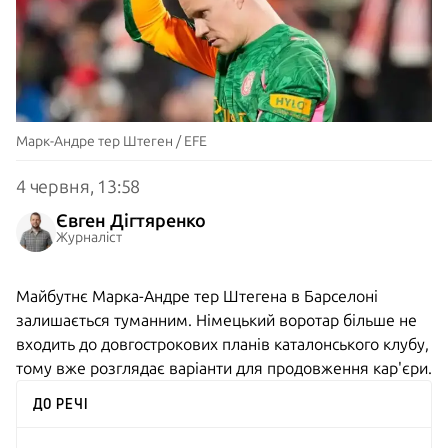
Марк-Андре тер Штеген / EFE
4 червня, 13:58
Євген Дігтяренко
Журналіст
Майбутнє Марка-Андре тер Штегена в Барселоні
залишається туманним. Німецький воротар більше не
входить до довгострокових планів каталонського клубу,
тому вже розглядає варіанти для продовження кар'єри.
ДО РЕЧІ