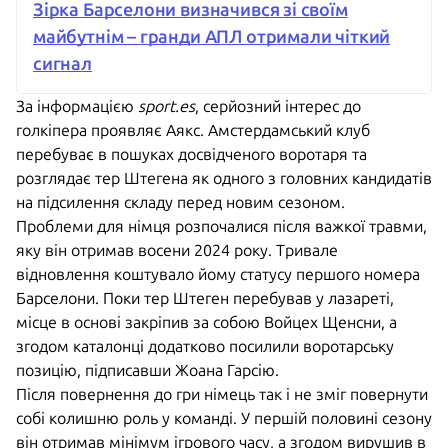
Зірка Барселони визначився зі своїм
майбутнім – гранди АПЛ отримали чіткий
сигнал
За інформацією
sport.es
, серйозний інтерес до
голкіпера проявляє Аякс. Амстердамський клуб
перебуває в пошуках досвідченого воротаря та
розглядає тер Штегена як одного з головних кандидатів
на підсилення складу перед новим сезоном.
Проблеми для німця розпочалися після важкої травми,
яку він отримав восени 2024 року. Тривале
відновлення коштувало йому статусу першого номера
Барселони. Поки тер Штеген перебував у лазареті,
місце в основі закріпив за собою Войцех Щенсни, а
згодом каталонці додатково посилили воротарську
позицію, підписавши Жоана Гарсію.
Після повернення до гри німець так і не зміг повернути
собі колишню роль у команді. У першій половині сезону
він отримав мінімум ігрового часу, а згодом вирушив в