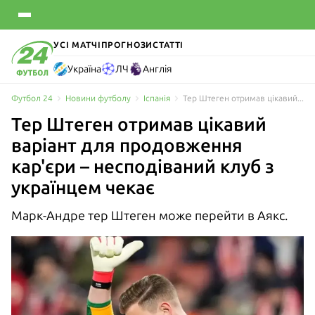
УСІ МАТЧІ
ПРОГНОЗИ
СТАТТІ
Україна
ЛЧ
Англія
Футбол 24
Новини футболу
Іспанія
Тер Штеген отримав цікавий варіант для продовження кар'єри – несподіваний клуб уже чекає
Тер Штеген отримав цікавий
варіант для продовження
кар'єри – несподіваний клуб з
українцем чекає
Марк-Андре тер Штеген може перейти в Аякс.