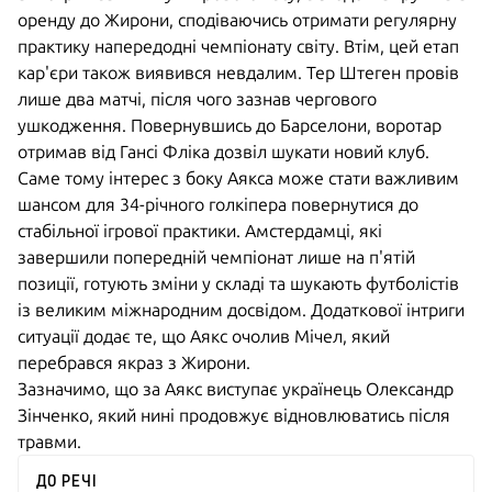
оренду до Жирони, сподіваючись отримати регулярну
практику напередодні чемпіонату світу. Втім, цей етап
кар'єри також виявився невдалим. Тер Штеген провів
лише два матчі, після чого зазнав чергового
ушкодження. Повернувшись до Барселони, воротар
отримав від Гансі Фліка дозвіл шукати новий клуб.
Саме тому інтерес з боку Аякса може стати важливим
шансом для 34-річного голкіпера повернутися до
стабільної ігрової практики. Амстердамці, які
завершили попередній чемпіонат лише на п'ятій
позиції, готують зміни у складі та шукають футболістів
із великим міжнародним досвідом. Додаткової інтриги
ситуації додає те, що Аякс очолив Мічел, який
перебрався якраз з Жирони.
Зазначимо, що за Аякс виступає українець Олександр
Зінченко, який нині продовжує відновлюватись після
травми.
ДО РЕЧІ