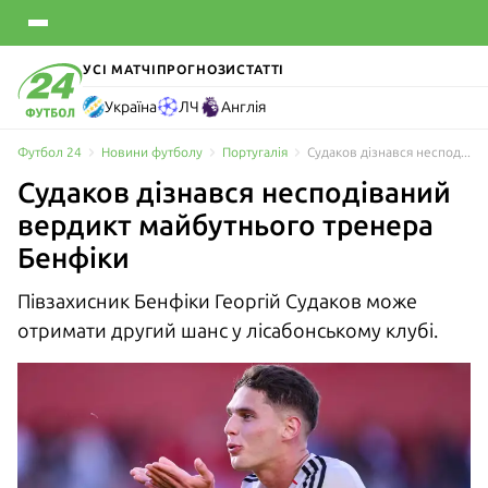
УСІ МАТЧІ
ПРОГНОЗИ
СТАТТІ
Україна
ЛЧ
Англія
Футбол 24
Новини футболу
Португалія
Судаков дізнався несподіваний вердикт майбутнього тренера Бенфіки
Судаков дізнався несподіваний
вердикт майбутнього тренера
Бенфіки
Півзахисник Бенфіки Георгій Судаков може
отримати другий шанс у лісабонському клубі.