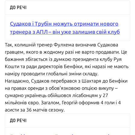
ДО РЕЧІ
Судаков і Трубін можуть отримати нового
тренера з АПЛ – він уже залишив свій клуб
Так, колишній тренер Фулхема визначив Судакова
гравцем, якого в жодному разі не варто продавати. Це
бажання збігається із думкою президента клубу Руя
Кошти та ради директорів Бенфіки, які наразі не мають
наміру проводити глобальні зміни складу.
Нагадаємо, Судаков перебрався з Шахтаря до Бенфіки
на правах оренди з обов'язковою опцією викупу –
сумарно українець обійшовся лісабонцям у 27
мільйонів євро. Загалом, Георгій оформив 4 голи і 4
асисти за 36 матчів сезону.
ДО РЕЧІ