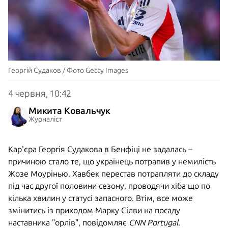
Георгій Судаков / Фото Getty Images
4 червня, 10:42
Микита Ковальчук
Журналіст
Кар'єра Георгія Судакова в Бенфіці не задалась –
причиною стало те, що українець потрапив у немилість
Жозе Моурінью. Хавбек перестав потрапляти до складу
під час другої половини сезону, проводячи хіба що по
кілька хвилин у статусі запасного. Втім, все може
змінитись із приходом Марку Сілви на посаду
наставника "орлів", повідомляє
CNN Portugal
.