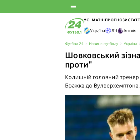
УСІ МАТЧІ
ПРОГНОЗИ
СТАТТ
Україна
ЛЧ
Англія
Футбол 24
Новини футболу
Україна
Шовковський зізна
проти"
Колишній головний тренер
Бражка до Вулверхемптона, я