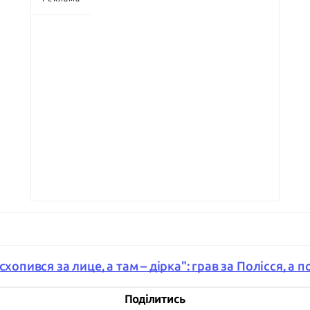
хопився за лице, а там – дірка": грав за Полісся, а 
Поділитись