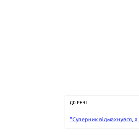
ДО РЕЧІ
"Суперник відмахнувся, я с