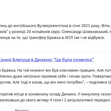
сь до англійського Вулверхемптона в січні 2025 року. Втім,
вків" у розмірі 20 мільйонів євро. Олександр Шовковський, 
линув на те, що трансфер Бражка в АПЛ так і не відбувся.
сання Бленуце в Динамо: "Це була помилка"
ти Бражка. На той момент він був ключовим гравцем. Але пот
ленко дуже непогано проявив себе і почав грати. Повертаючис
пустив. Але тоді я казав, що він мені потрібен", – поділивс
втратив місце в основному складі Динамо. У минулому сезон
, записавши до свого активу 4 голи і 2 результативні передачі.
Реклама