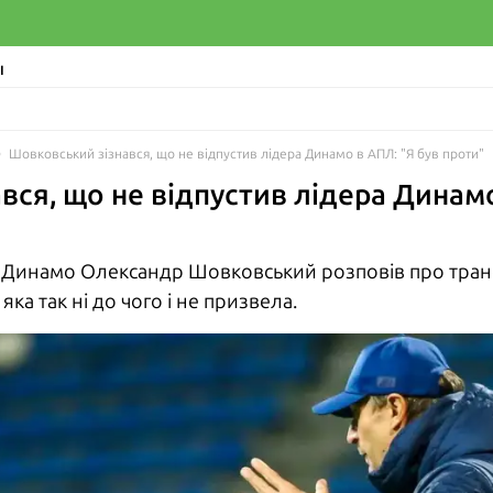
І
Шовковський зізнався, що не відпустив лідера Динамо в АПЛ: "Я був проти"
вся, що не відпустив лідера Динамо
 Динамо Олександр Шовковський розповів про тран
ка так ні до чого і не призвела.