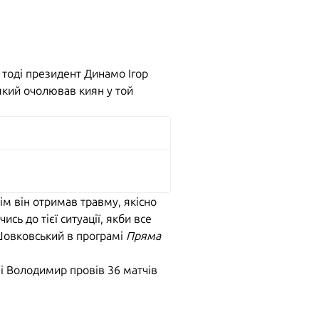
 тоді президент Динамо Ігор
який очолював киян у той
ім він отримав травму, якісно
ь до тієї ситуації, якби все
я Шовковський в програмі
Пряма
і Володимир провів 36 матчів