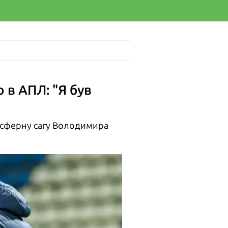
 в АПЛ: "Я був
сферну сагу Володимира