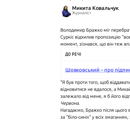
Микита Ковальчук
Журналіст
Володимир Бражко міг перебрати
Суркіс відхилив пропозицію "во
момент, зізнався, що він теж вп
ДО РЕЧІ
Шовковський – про підпи
"Я був проти того, щоб віддава
відновитися не вдалося, а Михай
залежало від мене, я б його від
Червона
.
Нагадаємо, Бражко після цього 
за "біло-синіх" у всіх змаганнях