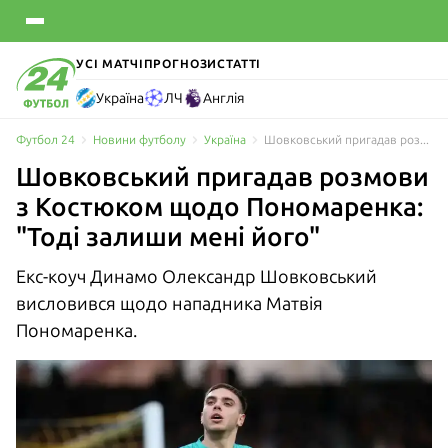
УСІ МАТЧІ
ПРОГНОЗИ
СТАТТІ
Україна
ЛЧ
Англія
Футбол 24
Новини футболу
Україна
Шовковський пригадав розмови з Костюком щодо Пономаренка: "Тоді залиши мені його"
Шовковський пригадав розмови
з Костюком щодо Пономаренка:
"Тоді залиши мені його"
Екс-коуч Динамо Олександр Шовковський
висловився щодо нападника Матвія
Пономаренка.