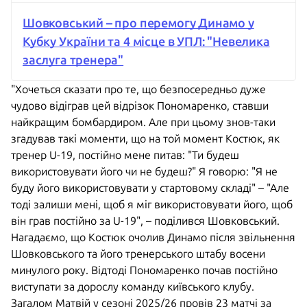
Шовковський – про перемогу Динамо у
Кубку України та 4 місце в УПЛ: "Невелика
заслуга тренера"
"Хочеться сказати про те, що безпосередньо дуже
чудово відіграв цей відрізок Пономаренко, ставши
найкращим бомбардиром. Але при цьому знов-таки
згадував такі моменти, що на той момент Костюк, як
тренер U-19, постійно мене питав: "Ти будеш
використовувати його чи не будеш?" Я говорю: "Я не
буду його використовувати у стартовому складі" – "Але
тоді залиши мені, щоб я міг використовувати його, щоб
він грав постійно за U-19", – поділився Шовковський.
Нагадаємо, що Костюк очолив Динамо після звільнення
Шовковського та його тренерського штабу восени
минулого року. Відтоді Пономаренко почав постійно
виступати за дорослу команду київського клубу.
Загалом Матвій у сезоні 2025/26 провів 23 матчі за