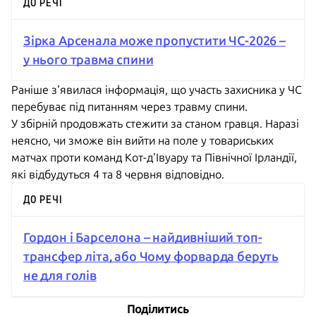
ДО РЕЧІ
Зірка Арсенала може пропустити ЧС-2026 –
у нього травма спини
Раніше з'явилася інформація, що участь захисника у ЧС
перебуває під питанням через травму спини.
У збірній продовжать стежити за станом гравця. Наразі
неясно, чи зможе він вийти на поле у товариських
матчах проти команд Кот-д'Івуару та Північної Ірландії,
які відбудуться 4 та 8 червня відповідно.
ДО РЕЧІ
Гордон і Барселона – найдивніший топ-
трансфер літа, або Чому форварда беруть
не для голів
Поділитись