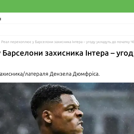
І
Реал перехоплює у Барселони захисника Інтера – угоду укладуть до початку Ч
 Барселони захисника Інтера – угод
 захисника/латераля Дензела Дюмфріса.