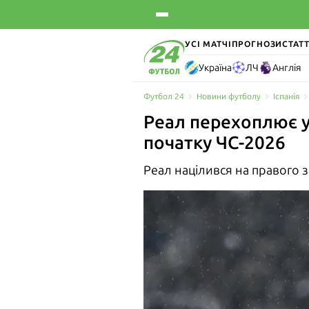
УСІ МАТЧІ
ПРОГНОЗИ
СТАТТ
Україна
ЛЧ
Англія
Футбол 24
Новини футболу
Іспанія
Реал перехоплює у
початку ЧС-2026
Реал націлився на правого