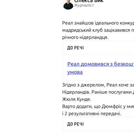
Олекса Бик
Журналіст
Реал знайшов ідеального конку
мадридський клуб зацікавився п
річного нідерландця.
ДО РЕЧІ
Реал домовився з безкош
умова
Згідно з джерелом, Реал хоче за
Нідерландів. Раніше послугами
Жюля Кунде.
Варто додати, що Дюмфріс у мину
і 2 результативні передачі.
ДО РЕЧІ