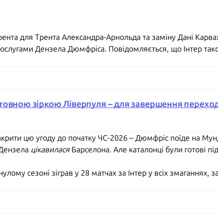
рента для Трента Александра-Арнольда та заміну Дані Карв
ослугами Дензела Дюмфріса. Повідомляється, що Інтер тако
товною зіркою Ліверпуля – для завершення переход
крити цю угоду до початку ЧС-2026 – Дюмфріс поїде на Мунді
 Дензела
цікавилася
Барселона. Але каталонці були готові пі
лому сезоні зіграв у 28 матчах за Інтер у всіх змаганнях, з