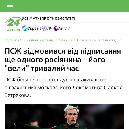
УСІ МАТЧІ
ПРОГНОЗИ
СТАТТІ
Україна
ЛЧ
Англія
Футбол 24
Новини футболу
Франція
ПСЖ відмовився від підписання ще одного росіянина – його просували тривалий час
ПСЖ відмовився від підписання
ще одного росіянина – його
"вели" тривалий час
ПСЖ більше не претендує на атакувального
півзахисника московського Локомотива Олексія
Батракова.