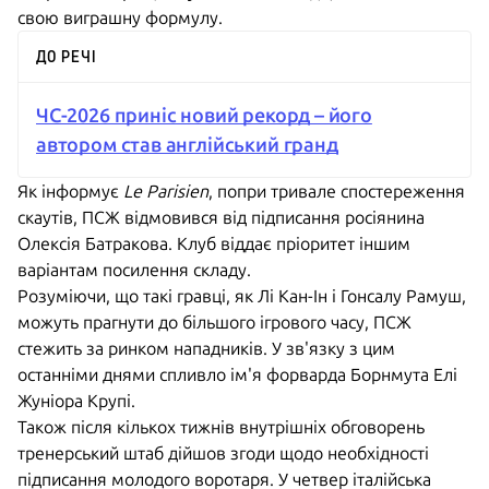
свою виграшну формулу.
ДО РЕЧІ
ЧС-2026 приніс новий рекорд – його
автором став англійський гранд
Як інформує
Le Parisien
, попри тривале спостереження
скаутів, ПСЖ відмовився від підписання росіянина
Олексія Батракова. Клуб віддає пріоритет іншим
варіантам посилення складу.
Розуміючи, що такі гравці, як Лі Кан-Ін і Гонсалу Рамуш,
можуть прагнути до більшого ігрового часу, ПСЖ
стежить за ринком нападників. У зв'язку з цим
останніми днями спливло ім'я форварда Борнмута Елі
Жуніора Крупі.
Також після кількох тижнів внутрішніх обговорень
тренерський штаб дійшов згоди щодо необхідності
підписання молодого воротаря. У четвер італійська