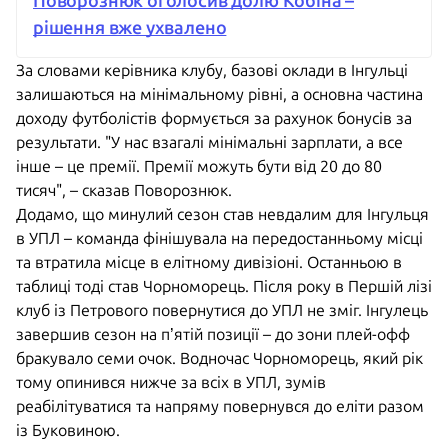
Поворознюк оголосив долю Кобіна –
рішення вже ухвалено
За словами керівника клубу, базові оклади в Інгульці
залишаються на мінімальному рівні, а основна частина
доходу футболістів формується за рахунок бонусів за
результати. "У нас взагалі мінімальні зарплати, а все
інше – це премії. Премії можуть бути від 20 до 80
тисяч", – сказав Поворознюк.
Додамо, що минулий сезон став невдалим для Інгульця
в УПЛ – команда фінішувала на передостанньому місці
та втратила місце в елітному дивізіоні. Останньою в
таблиці тоді став Чорноморець. Після року в Першій лізі
клуб із Петрового повернутися до УПЛ не зміг. Інгулець
завершив сезон на п’ятій позиції – до зони плей-офф
бракувало семи очок. Водночас Чорноморець, який рік
тому опинився нижче за всіх в УПЛ, зумів
реабілітуватися та напряму повернувся до еліти разом
із Буковиною.