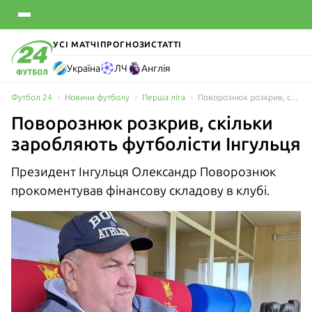
УСІ МАТЧІ
ПРОГНОЗИ
СТАТТІ
Україна
ЛЧ
Англія
Футбол 24
Новини футболу
Перша ліга
Поворознюк розкрив, скільки заробляють футболісти Інгульця
Поворознюк розкрив, скільки
заробляють футболісти Інгульця
Президент Інгульця Олександр Поворознюк
прокоментував фінансову складову в клубі.