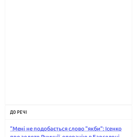
ДО РЕЧІ
"Мені не подобається слово "якби": Ісенко
про золото Румунії, операцію в Барселоні,