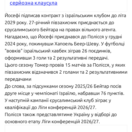
серйозна клаусула
Йосефі підписав контракт з ізраїльським клубом до літа
2029 року. 27-річний півзахисник приєднається до
єрусалимського Бейтара на правах вільного агента.
Нагадаємо, що Йосефі приєднався до Полісся у грудні
2024 року, покинувши Хапоель Беер-Шеву. У футболці
"вовків" ізраїльський хавбек зіграв 26 поєдинків,
оформивши 3 голи та 2 результативні передачі.
Цього сезону Томер провів 15 матчів за Полісся, у яких
півзахисник відзначився 2 голами та 2 результативними
передачами
До слова, за підсумками сезону 2025/26 Бейтар посів
друге місце у чемпіонаті Ізраїлю, набравши 76 пунктів.
У наступній кампанії єрусалимський клуб зіграє у
кваліфікації до Ліги конференцій 2026/27.
Полісся також представлятиме Україну у відборі до
основного етапу Ліги конференцій 2026/27.