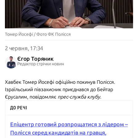
Томер Йосефі / Фото ФК Полісся
2 червня, 17:34
Єгор Торяник
Редактор стрічки новин
Хавбек Томер Йосефі офіційно покинув Полісся.
Ізраїльський півзахисник приєднався до Бейтар
Єрусалим, повідомляє
прес-служба клубу.
ДО РЕЧІ
Епіцентр готовий розпрощатися з лідером –
Полісся серед кандидатів на гравця,