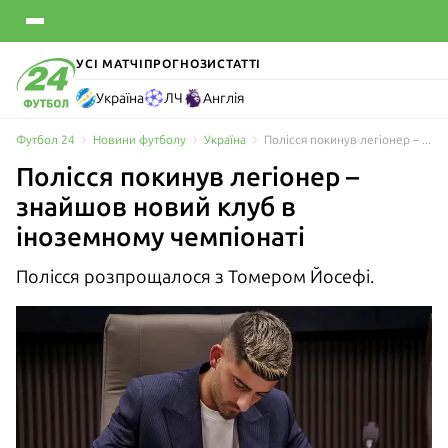
УСІ МАТЧІ
ПРОГНОЗИ
СТАТТІ
Україна
ЛЧ
Англія
Футбол 24
Новини футболу
Україна
Полісся покинув легіонер – знайшов новий клуб в іноземному чемпіонаті
Полісся покинув легіонер –
знайшов новий клуб в
іноземному чемпіонаті
Полісся розпрощалося з Томером Йосефі.