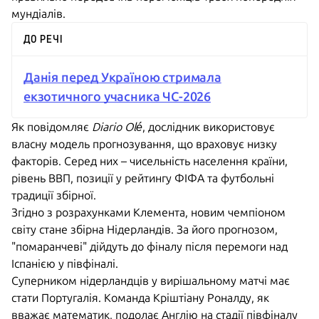
мундіалів.
ДО РЕЧІ
Данія перед Україною стримала
екзотичного учасника ЧС-2026
Як повідомляє
Diario Olé
, дослідник використовує
власну модель прогнозування, що враховує низку
факторів. Серед них – чисельність населення країни,
рівень ВВП, позиції у рейтингу ФІФА та футбольні
традиції збірної.
Згідно з розрахунками Клемента, новим чемпіоном
світу стане збірна Нідерландів. За його прогнозом,
"помаранчеві" дійдуть до фіналу після перемоги над
Іспанією у півфіналі.
Суперником нідерландців у вирішальному матчі має
стати Португалія. Команда Кріштіану Роналду, як
вважає математик, подолає Англію на стадії півфіналу