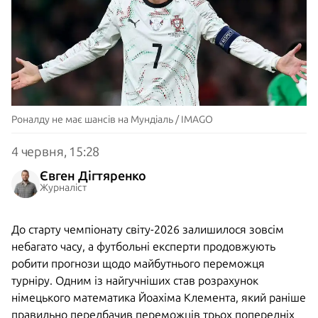
Роналду не має шансів на Мундіаль / IMAGO
4 червня, 15:28
Євген Дігтяренко
Журналіст
До старту чемпіонату світу-2026 залишилося зовсім
небагато часу, а футбольні експерти продовжують
робити прогнози щодо майбутнього переможця
турніру. Одним із найгучніших став розрахунок
німецького математика Йоахіма Клемента, який раніше
правильно передбачив переможців трьох попередніх