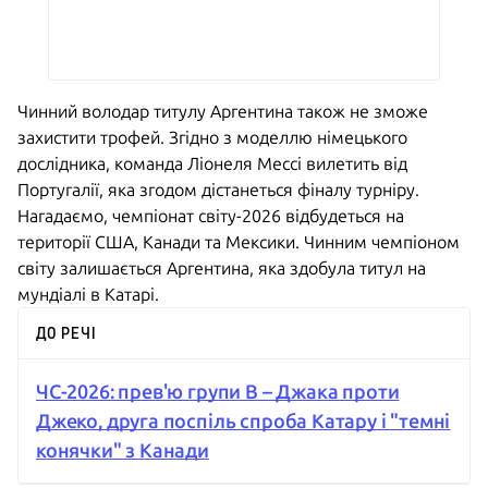
Чинний володар титулу Аргентина також не зможе
захистити трофей. Згідно з моделлю німецького
дослідника, команда Ліонеля Мессі вилетить від
Португалії, яка згодом дістанеться фіналу турніру.
Нагадаємо, чемпіонат світу-2026 відбудеться на
території США, Канади та Мексики. Чинним чемпіоном
світу залишається Аргентина, яка здобула титул на
мундіалі в Катарі.
ДО РЕЧІ
ЧС-2026: прев'ю групи B – Джака проти
Джеко, друга поспіль спроба Катару і "темні
конячки" з Канади