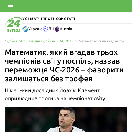
УСІ МАТЧІ
ПРОГНОЗИ
СТАТТІ
Україна
ЛЧ
Англія
Футбол 24
Новини футболу
ЧС 2026
Математик, який вгадав трьох чемпіонів світу поспіль, назвав переможця ЧС-2026 – фаворити залишаться без трофея
Математик, який вгадав трьох
чемпіонів світу поспіль, назвав
переможця ЧС-2026 – фаворити
залишаться без трофея
Німецький дослідник Йоахім Клемент
оприлюднив прогноз на чемпіонат світу.