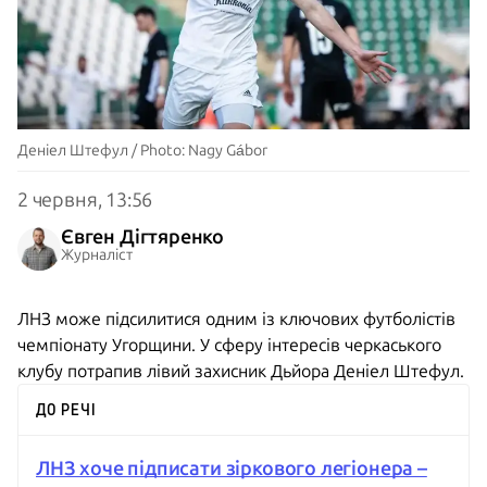
Деніел Штефул / Photo: Nagy Gábor
2 червня, 13:56
Євген Дігтяренко
Журналіст
ЛНЗ може підсилитися одним із ключових футболістів
чемпіонату Угорщини. У сферу інтересів черкаського
клубу потрапив лівий захисник Дьйора Деніел Штефул.
ДО РЕЧІ
ЛНЗ хоче підписати зіркового легіонера –