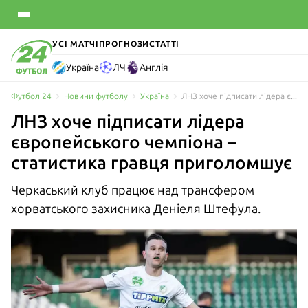
УСІ МАТЧІ
ПРОГНОЗИ
СТАТТІ
Україна
ЛЧ
Англія
Футбол 24
Новини футболу
Україна
ЛНЗ хоче підписати лідера європейського чемпіона – статистика гравця приголомшує
ЛНЗ хоче підписати лідера
європейського чемпіона –
статистика гравця приголомшує
Черкаський клуб працює над трансфером
хорватського захисника Деніеля Штефула.