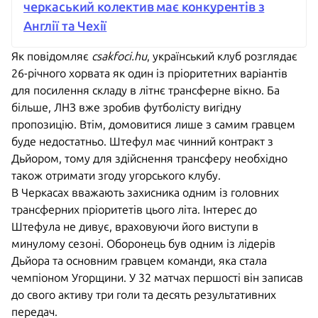
черкаський колектив має конкурентів з
Англії та Чехії
Як повідомляє
csakfoci.hu
, український клуб розглядає
26-річного хорвата як один із пріоритетних варіантів
для посилення складу в літнє трансферне вікно. Ба
більше, ЛНЗ вже зробив футболісту вигідну
пропозицію. Втім, домовитися лише з самим гравцем
буде недостатньо. Штефул має чинний контракт з
Дьйором, тому для здійснення трансферу необхідно
також отримати згоду угорського клубу.
В Черкасах вважають захисника одним із головних
трансферних пріоритетів цього літа. Інтерес до
Штефула не дивує, враховуючи його виступи в
минулому сезоні. Оборонець був одним із лідерів
Дьйора та основним гравцем команди, яка стала
чемпіоном Угорщини. У 32 матчах першості він записав
до свого активу три голи та десять результативних
передач.