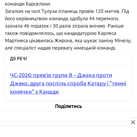
команди Барселони.
Загалом на чолі Тулузи іспанець провів 120 матчів. Під
його керівництвом команда здобула 44 перемоги,
зазнала 46 поразок і 30 разів зіграла внічию. Раніше
також повідомлялось, що кандидатурою Карлеса
Мартінеса цікавилась Жирона, яка шукає заміну Мічелу,
але спеціаліст надав перевагу німецькій команді.
ДО РЕЧІ
ЧС-2026: прев'ю групи B – Джака проти
Джеко, друга поспіль спроба Катару і "темні
конячки" з Канади
Поділитись