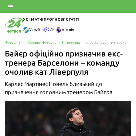
УСІ МАТЧІ
ПРОГНОЗИ
СТАТТІ
Україна
ЛЧ
Англія
Футбол 24
Новини футболу
Німеччина
Клуб Бундесліги перехопив тренера у Жирони – команду очолить кат Ліверпуля
Байєр офіційно призначив екс-
тренера Барселони – команду
очолив кат Ліверпуля
Карлес Мартінес Новель близький до
призначення головним тренером Байєра.