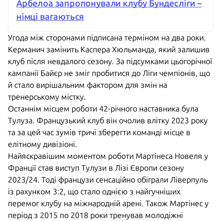
Арбелоа запропонували клубу Бундесліги –
німці вагаються
Угода між сторонами підписана терміном на два роки.
Керманич замінить Каспера Хюльманда, який залишив
клуб після невдалого сезону. За підсумками цьогорічної
кампанії Байєр не зміг пробитися до Ліги чемпіонів, що
й стало вирішальним фактором для змін на
тренерському містку.
Останнім місцем роботи 42-річного наставника була
Тулуза. Французький клуб він очолив влітку 2023 року
та за цей час зумів тричі зберегти команді місце в
елітному дивізіоні.
Найяскравішим моментом роботи Мартінеса Новеля у
Франції став виступ Тулузи в Лізі Європи сезону
2023/24. Тоді французи сенсаційно обіграли Ліверпуль
із рахунком 3:2, що стало однією з найгучніших
перемог клубу на міжнародній арені. Також Мартінес у
період з 2015 по 2018 роки тренував молодіжні