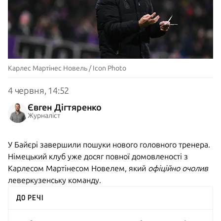
Карлес Мартінес Новель / Icon Photo
4 червня, 14:52
Євген Дігтяренко
Журналіст
У Байєрі завершили пошуки нового головного тренера.
Німецький клуб уже досяг повної домовленості з
Карлесом Мартінесом Новелем, який
офіційно очолив
леверкузенську команду.
ДО РЕЧІ