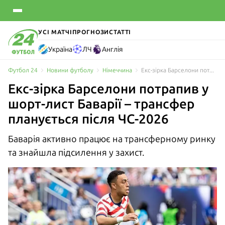
УСІ МАТЧІ
ПРОГНОЗИ
СТАТТІ
Україна
ЛЧ
Англія
Футбол 24
Новини футболу
Німеччина
Екс-зірка Барселони потрапив у шорт-лист Баварії – трансфер планується після ЧС-2026
Екс-зірка Барселони потрапив у
шорт-лист Баварії – трансфер
планується після ЧС-2026
Баварія активно працює на трансферному ринку
та знайшла підсилення у захист.