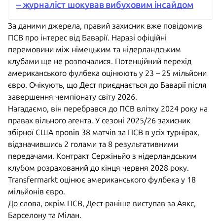
– журналіст шокував вибуховим інсайдом
За даними джерела, правий захисник вже повідомив
ПСВ про інтерес від Баварії. Наразі офіційні
перемовини між німецьким та нідерландським
клубами ще не розпочалися. Потенційний перехід
американського фулбека оцінюють у 23 – 25 мільйони
євро. Очікують, що Дест приєднається до Баварії після
завершення чемпіонату світу 2026.
Нагадаємо, він перебрався до ПСВ влітку 2024 року на
правах вільного агента. У сезоні 2025/26 захисник
збірної США провів 38 матчів за ПСВ в усіх турнірах,
відзначившись 2 голами та 8 результативними
передачами. Контракт Сержіньйо з нідерландським
клубом розрахований до кінця червня 2028 року.
Transfermarkt оцінює американського фулбека у 18
мільйонів євро.
До слова, окрім ПСВ, Дест раніше виступав за Аякс,
Барселону та Мілан.