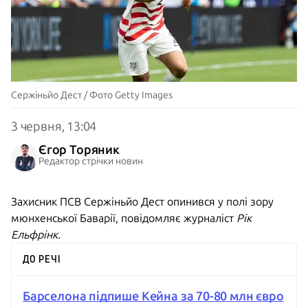
Сержіньйо Дест / Фото Getty Images
3 червня, 13:04
Єгор Торяник
Редактор стрічки новин
Захисник ПСВ Сержіньйо Дест опинився у полі зору
мюнхенської Баварії, повідомляє журналіст
Рік
Ельфрінк.
ДО РЕЧІ
Барселона підпише Кейна за 70-80 млн євро