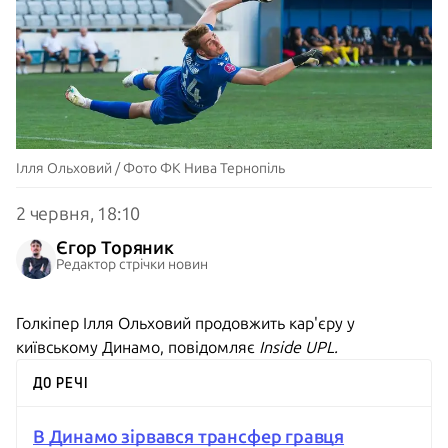
Ілля Ольховий / Фото ФК Нива Тернопіль
2 червня, 18:10
Єгор Торяник
Редактор стрічки новин
Голкіпер Ілля Ольховий продовжить кар'єру у
київському Динамо, повідомляє
Inside UPL.
ДО РЕЧІ
В Динамо зірвався трансфер гравця