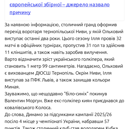
європейської збірної – джерело назвало
причину
За наявною інформацією, столичний гранд оформив
перехід воротаря тернопільської Ниви, у якій Ольховий
виступає останні два роки. Цього сезону Ілля провів 32
матчі в офіційних турнірах, пропустив 31 гол та здійснив
11 кліншитів, а також навіть заробив вилучення.
Варто відзначити зріст українського голкіпера, який
становить 1 метр 99 сантиметрів. Нагадаємо, Ольховий
є вихованцем ДЮСШ Тернопіль. Окрім Ниви, Ілля
виступав за ПФК Львів, а також захищав кольори
Миная.
Зауважимо, що нещодавно "біло-синіх" покинув
Валентин Моргун. Вже екс-голкіпер киян приєднався до
ковалівського Колоса.
До слова, Динамо за підсумками кампанії 2025/26
посіло 4 місце у чемпіонаті України, набравши 57
пунктів. Також столичний клуб став володарем Кубка