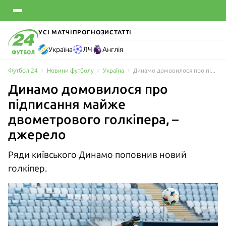
УСІ МАТЧІ
ПРОГНОЗИ
СТАТТІ
Україна
ЛЧ
Англія
Футбол 24
Новини футболу
Україна
Динамо домовилося про підписання майже двометрового голкіпера, – джерело
Динамо домовилося про
підписання майже
двометрового голкіпера, –
джерело
Ряди київського Динамо поповнив новий
голкіпер.