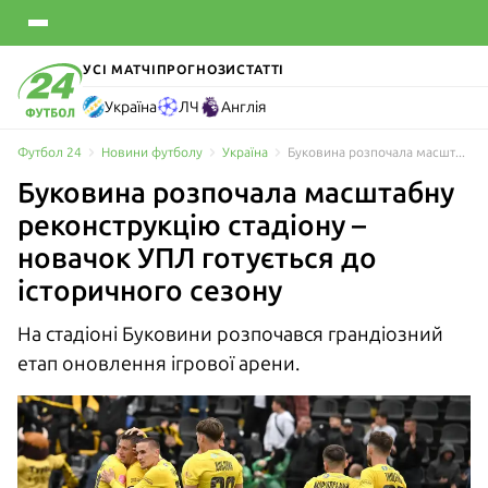
УСІ МАТЧІ
ПРОГНОЗИ
СТАТТІ
Україна
ЛЧ
Англія
Футбол 24
Новини футболу
Україна
Буковина розпочала масштабну реконструкцію стадіону – новачок УПЛ готується до історичного сезону
Буковина розпочала масштабну
реконструкцію стадіону –
новачок УПЛ готується до
історичного сезону
На стадіоні Буковини розпочався грандіозний
етап оновлення ігрової арени.