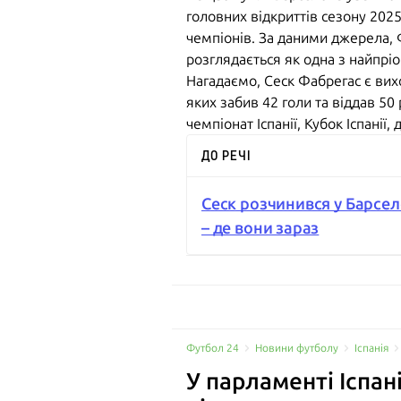
головних відкриттів сезону 2025
чемпіонів. За даними джерела, 
розглядається як одна з найпрі
Нагадаємо, Сеск Фабрегас є вихо
яких забив 42 голи та віддав 50
чемпіонат Іспанії, Кубок Іспанії
ДО РЕЧІ
Сеск розчинився у Барсело
– де вони зараз