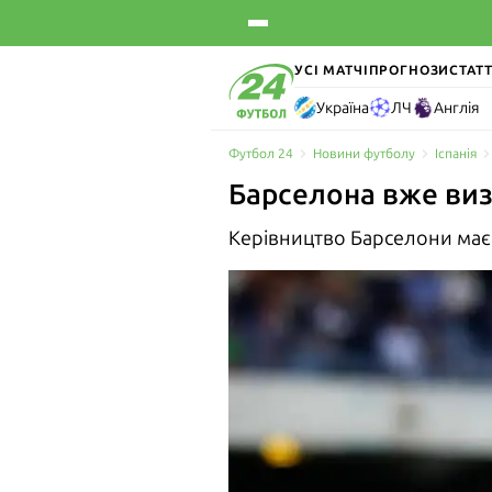
УСІ МАТЧІ
ПРОГНОЗИ
СТАТТ
Україна
ЛЧ
Англія
Футбол 24
Новини футболу
Іспанія
Барселона вже виз
Керівництво Барселони має 