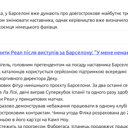
ка, у Барселоні вже думають про довгострокове майбутнє т
ом змінювати наставника, однак керівництво вже визначило
коємця німецького фахівця.
ити Реал після виступів за Барселону: "У мене нема
ігель
, головним претендентом на посаду наставника Барсело
 каталонців користується серйозною підтримкою всередині 
портивного директора Деку.
вих фігур нинішнього проєкту Барселони. За два останні сез
Ла Лізі, двічі виграв Суперкубок Іспанії та одного разу здобу
и Реал у принципових матчах.
оразово демонстрував небажання працювати в одному клубі 
костроковим контрактам. Чинна угода Фліка розрахована до 2
ньою в його кар'єрі на Камп Ноу.
стежить за прогресом Фабрегаса. Іспанець продовжує працю