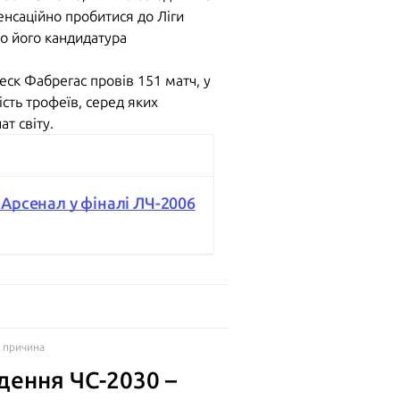
енсаційно пробитися до Ліги
що його кандидатура
еск Фабрегас провів 151 матч, у
ість трофеїв, серед яких
ат світу.
 Арсенал у фіналі ЛЧ-2006