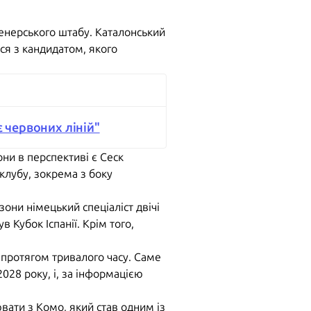
ренерського штабу. Каталонський
ся з кандидатом, якого
є червоних ліній"
ни в перспективі є Сеск
клубу, зокрема з боку
они німецький спеціаліст двічі
в Кубок Іспанії. Крім того,
протягом тривалого часу. Саме
028 року, і, за інформацією
вати з Комо, який став одним із