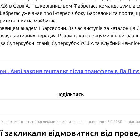
/26 в Серії А. Під керівництвом Фабрегаса команда зуміла с
Фабрегас уже знає про інтерес з боку Барселони та про те, 
оритетніших на майбутнє.
ванцем академії Барселони. За час виступів за каталонців С
 результативних передач. Разом із каталонцями він виграв ш
, два Суперкубки Іспанії, Суперкубок УЄФА та Клубний чемпіон
ні, Анрі закрив гештальт після трансферу в Ла Лігу:
Поділитись