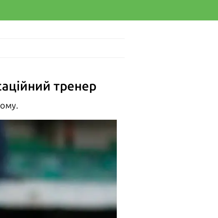
саційний тренер
ьому.