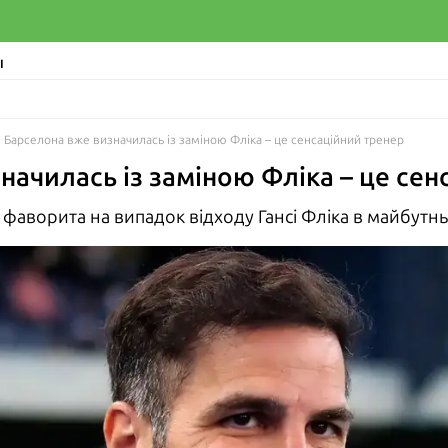
І
Барселона вже визначилась із заміною Фліка – це сенсаційний тренер
начилась із заміною Фліка – це сен
фаворита на випадок відходу Гансі Фліка в майбутн