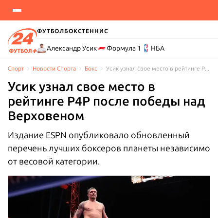
ФУТБОЛ
БОКС
ТЕННИС
Александр Усик
Формула 1
НБА
Спорт
Новости Cпорта
Бокс
Усик узнал свое место в рейтинге Р4Р после победы над Верховеном
Усик узнал свое место в
рейтинге Р4Р после победы над
Верховеном
Издание ESPN опубликовало обновленный
перечень лучших боксеров планеты независимо
от весовой категории.