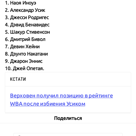
1. Наоя Иноуэ
2. Александр Усик
3. Джесси Родригес
4. Дэвид Бенавидес
5. Шакур Стивенсон
6. Дмитрий Бивол
7. Девин Хейни
8. Дзунто Накатани
9. Джарон Эннис
10. Джей Опетая.
КСТАТИ
Верховен получил позицию в рейтинге
WBA после избиения Усиком
Поделиться