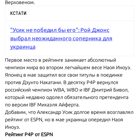
Верховеном.
КСТАТИ
"Усик не победил бы его": Рой Джонс
выбрал неожиданного соперника для
украинца
Первое место в рейтинге занимает абсолютный
чемпион мира во втором легчайшем весе Наоя Иноуэ.
Японец в мае защитил все свои титулы в поединке
против Дзунто Накатани. В десятку P4P вернулся
российский чемпион WBA, WBO и IBF
Дмитрий Бивол
,
который недавно одолел обязательного претендента
по версии IBF Михаэля Айферта.
Добавим, что Александр Усик долгое время возглавлял
рейтинг от ESPN, но в мае украинца опередил Наоя
Иноуэ.
Рейтинг P4P от ESPN