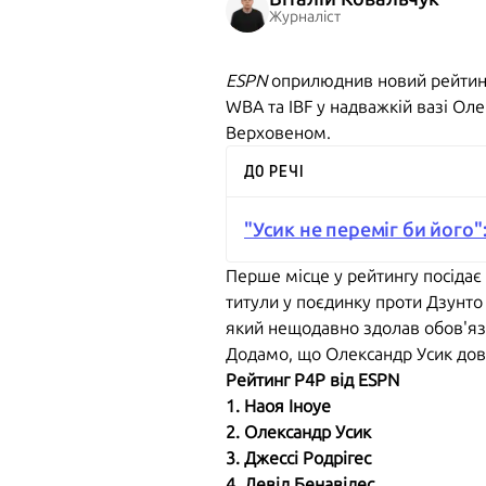
Журналіст
ESPN
оприлюднив новий рейтинг 
WBA та IBF у надважкій вазі Оле
Верховеном.
ДО РЕЧІ
"Усик не переміг би його
Перше місце у рейтингу посідає 
титули у поєдинку проти Дзунто
який нещодавно здолав обов'яз
Додамо, що Олександр Усик довг
Рейтинг P4P від ESPN
1. Наоя Іноуе
2. Олександр Усик
3. Джессі Родрігес
4. Девід Бенавідес