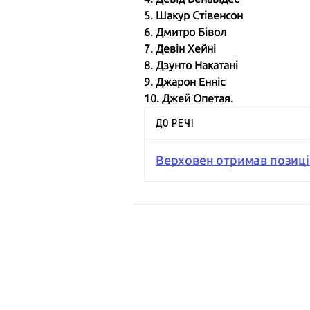
5. Шакур Стівенсон
6. Дмитро Бівол
7. Девін Хейні
8. Дзунто Накатані
9. Джарон Енніс
10. Джей Опетая.
ДО РЕЧІ
Верховен отримав позиці