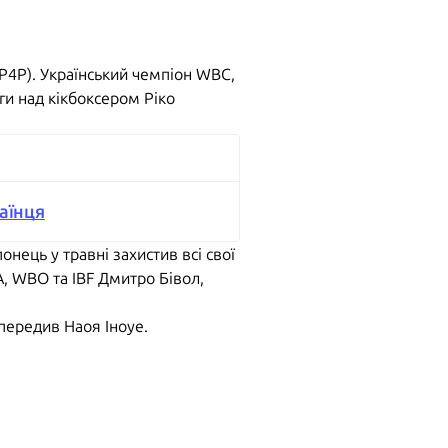
(P4P). Український чемпіон WBC,
ги над кікбоксером Ріко
аїнця
онець у травні захистив всі свої
A, WBO та IBF Дмитро Бівол,
передив Наоя Іноуе.