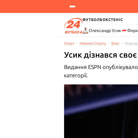
ФУТБОЛ
БОКС
ТЕНІС
Олександр Усик
Форм
Спорт
Новини Спорту
Бокс
Усик д
Усик дізнався своє
Видання ESPN опублікувало
категорії.