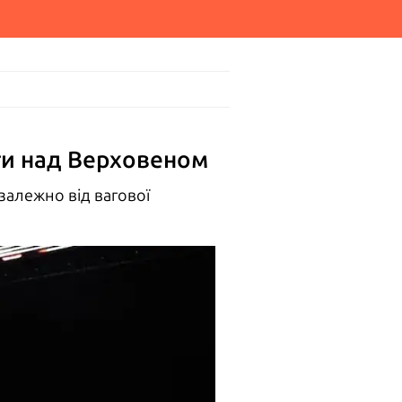
оги над Верховеном
алежно від вагової