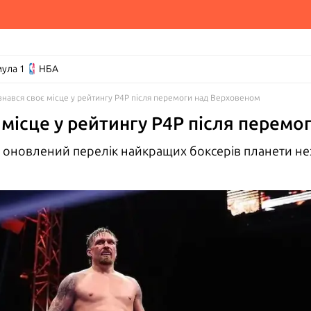
ула 1
НБА
ізнався своє місце у рейтингу Р4Р після перемоги над Верховеном
 місце у рейтингу Р4Р після перем
 оновлений перелік найкращих боксерів планети нез