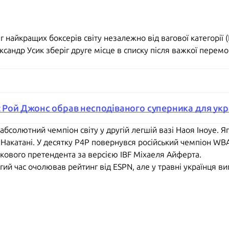
найкращих боксерів світу незалежно від вагової категорії 
ксандр Усик зберіг друге місце в списку після важкої перемо
": Рой Джонс обрав несподіваного суперника для укр
абсолютний чемпіон світу у другій легшій вазі Наоя Іноуе. Яп
 Накатані. У десятку P4P повернувся російський чемпіон WB
кового претендента за версією IBF Міхаеля Айферта.
ий час очолював рейтинг від ESPN, але у травні українця ви