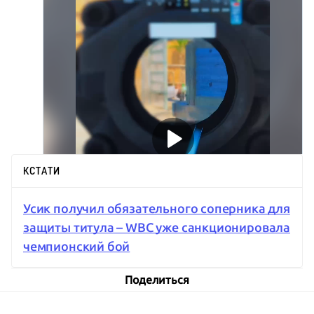
КСТАТИ
Усик получил обязательного соперника для
защиты титула – WBC уже санкционировала
чемпионский бой
Поделиться