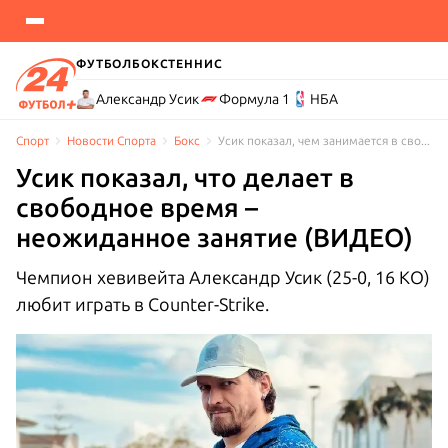
ФУТБОЛ
БОКС
ТЕННИС
Александр Усик
Формула 1
НБА
Спорт
Новости Cпорта
Бокс
Усик показал, чем занимается в свободное время –неожиданное занятие (ВИДЕО)
Усик показал, что делает в
свободное время –
неожиданное занятие (ВИДЕО)
Чемпион хевивейта Александр Усик (25-0, 16 КО)
любит играть в Counter-Strike.