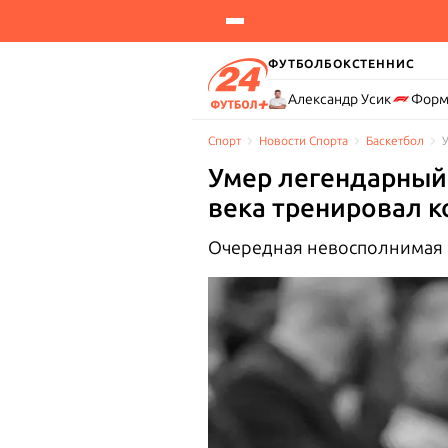
ФУТБОЛ
БОКС
ТЕННИС
Александр Усик
Форм
Спорт
Новости Cпорта
Баскетбол
Умер легендарный 
века тренировал 
Очередная невосполнимая 