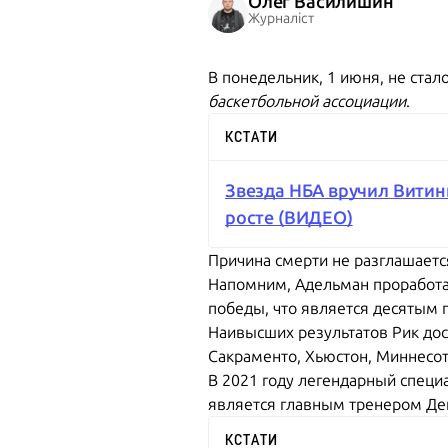
Олег Василишин
Журналіст
В понедельник, 1 июня, не ста
баскетбольной ассоциации
.
КСТАТИ
Звезда НБА вручил Витин
росте (ВИДЕО)
Причина смерти не разглашается
Напомним, Адельман проработал 
победы, что является десятым п
Наивысших результатов Рик дос
Сакраменто, Хьюстон, Миннесот
В 2021 году легендарный специа
является главным тренером Де
КСТАТИ