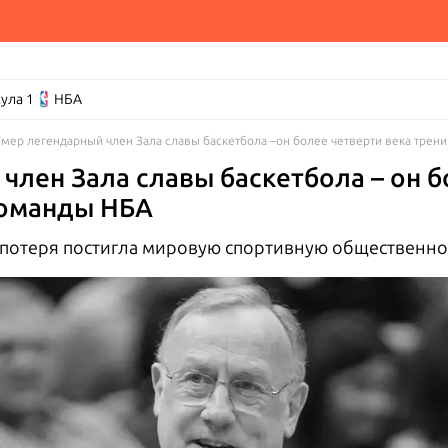
ула 1
НБА
Умер легендарный член Зала славы баскетбола –он более четверти века трен
член Зала славы баскетбола – он б
команды НБА
потеря постигла мировую спортивную общественнос