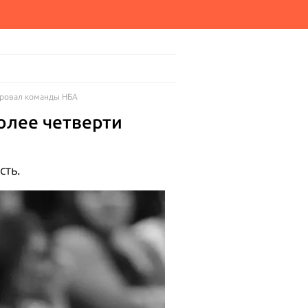
ировал команды НБА
олее четверти
ть.