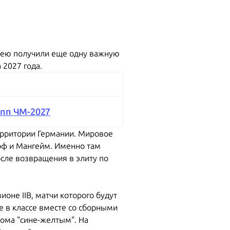
кею получили еще одну важную
 2027 года.
упп ЧМ-2027
ерритории Германии. Мировое
орф и Мангейм. Именно там
сле возвращения в элиту по
ионе IIB, матчи которого будут
е в классе вместе со сборными
кома "сине-желтым". На