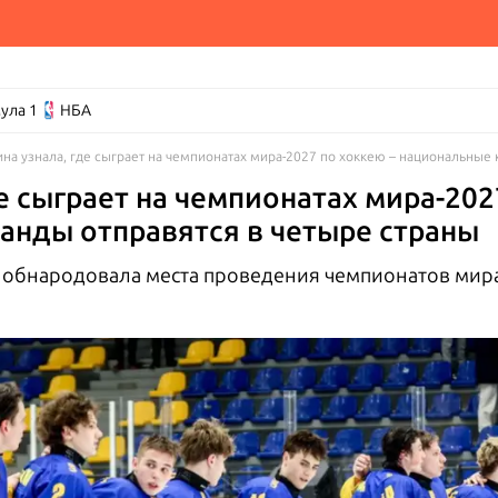
ула 1
НБА
ина узнала, где сыграет на чемпионатах мира-2027 по хоккею – национальные
де сыграет на чемпионатах мира-202
анды отправятся в четыре страны
обнародовала места проведения чемпионатов мира