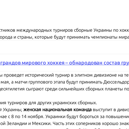
астников международных турниров сборные Украины по хок
орода и страны, которые будут принимать чемпионаты мира
 грандов мирового хоккея – обнародован состав гр
ы проведет исторический турнир в элитном дивизионе на т
0 мая, а матчи группового этапа будут принимать Дюссельд
десятилетия сыграют среди сильнейших сборных планеты по
ия турниров для других украинских сборных.
я Украины
,
женская национальная команда
выступит в дивиз
ае с 8 по 14 ноября. Украинки будут бороться за повышени
ой Зеландии и Мексики. Часть этих соперников хорошо зна