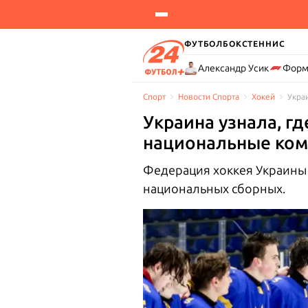
ФУТБОЛ
БОКС
ТЕННИС
Александр Усик
Форм
Спорт
Новости Cпорта
Хокей
Укра
Украина узнала, г
национальные ком
Федерация хоккея Украины 
национальных сборных.