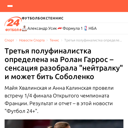
ФУТБОЛ
БОКС
ТЕННИС
Александр Усик
Формула 1
НБА
Спорт
Новости Cпорта
Тенис
Третья полуфиналистка определена на Ролан Гаррос – разобрала "нейтралку" и будет бить Соболенко
Третья полуфиналистка
определена на Ролан Гаррос –
сенсация разобрала "нейтралку"
и может бить Соболенко
Майя Хвалинская и Анна Калинская провели
встречу 1/4 финала Открытого чемпионата
Франции. Результат и отчет – в этой новости
"Футбол 24+".