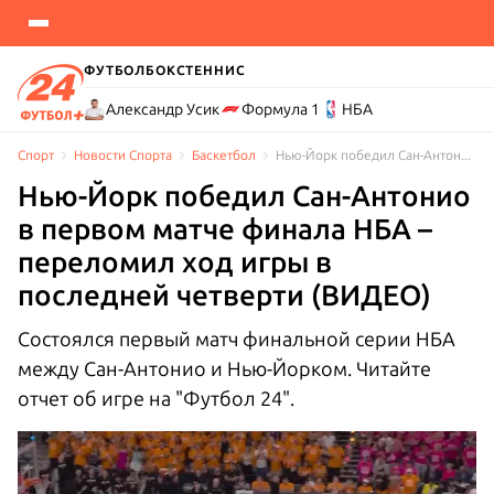
ФУТБОЛ
БОКС
ТЕННИС
Александр Усик
Формула 1
НБА
Спорт
Новости Cпорта
Баскетбол
Нью-Йорк победил Сан-Антонио в первом матче финала НБА – переломил ход игры в последней четверти (ВИДЕО)
Нью-Йорк победил Сан-Антонио
в первом матче финала НБА –
переломил ход игры в
последней четверти (ВИДЕО)
Состоялся первый матч финальной серии НБА
между Сан-Антонио и Нью-Йорком. Читайте
отчет об игре на "Футбол 24".