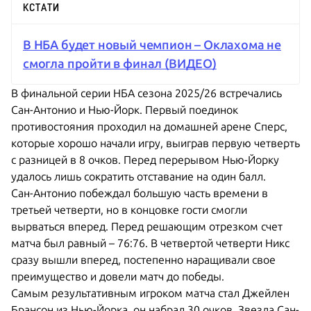
КСТАТИ
В НБА будет новый чемпион – Оклахома не
смогла пройти в финал (ВИДЕО)
В финальной серии НБА сезона 2025/26 встречались
Сан-Антонио и Нью-Йорк. Первый поединок
противостояния проходил на домашней арене Сперс,
которые хорошо начали игру, выиграв первую четверть
с разницей в 8 очков. Перед перерывом Нью-Йорку
удалось лишь сократить отставание на один балл.
Сан-Антонио побеждал большую часть времени в
третьей четверти, но в концовке гости смогли
вырваться вперед. Перед решающим отрезком счет
матча был равный –
76:76. В четвертой четверти Никс
сразу вышли вперед, постепенно наращивали свое
преимущество и довели матч до победы.
Самым результативным игроком матча стал Джейлен
Брансон из Нью-Йорка, он набрал 30 очков. Звезда Сан-