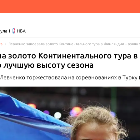
ула 1
НБА
ка
Левченко завоевала золото Континентального тура в Финляндии – взяла
а золото Континентального тура в
ю лучшую высоту сезона
Левченко торжествовала на соревнованиях в Турку