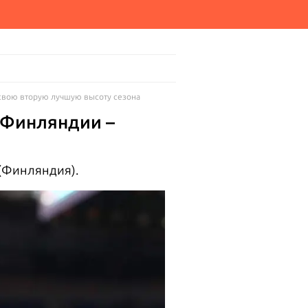
 свою вторую лучшую высоту сезона
 Финляндии –
 (Финляндия).