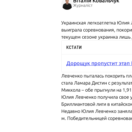
Віталій Ковальчук
Журналіст
Украинская легкоатлетка Юлия 
выиграла соревнования, покорив 
текущем сезоне украинка лишь 
КСТАТИ
Дорощук пропустит этап 
Левченко пыталась покорить пл
стала Ламара Дистин с результ
Миккола – обе прыгнули на 1,91
Юлия Левченко получила свое у
Бриллиантовой лиги в китайско
Недавно Юлия Левченко заняла ч
м. Победительницей соревновани