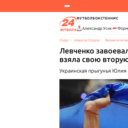
ФУТБОЛ
БОКС
ТЕННИС
Александр Усик
Форм
Спорт
Новости Cпорта
Легкая атлети
Левченко завоевал
взяла свою втору
Украинская прыгунья Юлия 