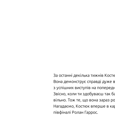
За останні декілька тижнів Кос
Вона демонструє справді дуже в
з успішних виступів на поперед
Звісно, коли ти здобуваєш так б
вільно. Тож те, що вона зараз ро
Нагадаємо, Костюк вперше в карʼ
півфіналі Ролан Гаррос.