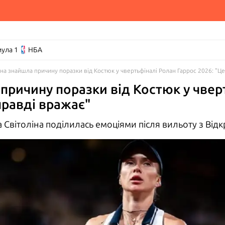
ула 1
НБА
іна знайшла причину поразки від Костюк у чвертьфіналі Ролан Гаррос 2026: "Це
 причину поразки від Костюк у чвер
правді вражає"
 Світоліна поділилась емоціями після вильоту з Відк