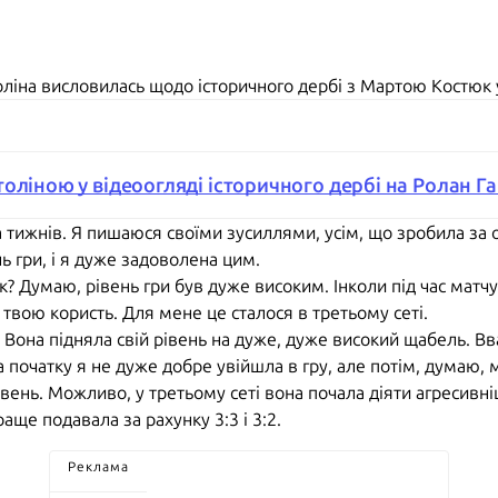
толіна висловилась щодо історичного дербі з Мартою Костюк 
оліною у відеоогляді історичного дербі на Ролан Г
а тижнів. Я пишаюся своїми зусиллями, усім, що зробила за 
ь гри, і я дуже задоволена цим.
юк? Думаю, рівень гри був дуже високим. Інколи під час мат
 твою користь. Для мене це сталося в третьому сеті.
. Вона підняла свій рівень на дуже, дуже високий щабель. В
а початку я не дуже добре увійшла в гру, але потім, думаю,
івень. Можливо, у третьому сеті вона почала діяти агресивні
аще подавала за рахунку 3:3 і 3:2.
Реклама