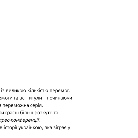
 із великою кількістю перемог.
емоги та всі титули – починаючи
а переможна серія.
ти граєш більш розкуто та
прес-конференції
.
сторії українкою, яка зіграє у