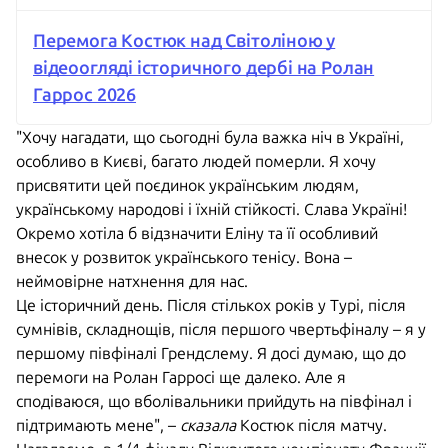
Перемога Костюк над Світоліною у
відеоогляді історичного дербі на Ролан
Гаррос 2026
"Хочу нагадати, що сьогодні була важка ніч в Україні,
особливо в Києві, багато людей померли. Я хочу
присвятити цей поєдинок українським людям,
українському народові і їхній стійкості. Слава Україні!
Окремо хотіла б відзначити Еліну та її особливий
внесок у розвиток українського тенісу. Вона –
неймовірне натхнення для нас.
Це історичний день. Після стількох років у Турі, після
сумнівів, складнощів, після першого чвертьфіналу – я у
першому півфіналі Грендслему. Я досі думаю, що до
перемоги на Ролан Гарросі ще далеко. Але я
сподіваюся, що вболівальники прийдуть на півфінал і
підтримають мене", –
сказала
Костюк після матчу.