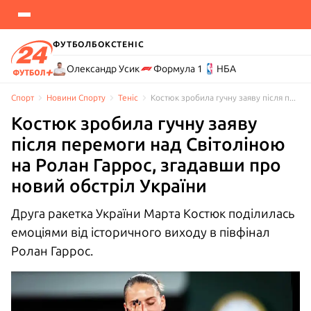
ФУТБОЛ
БОКС
ТЕНІС
Олександр Усик
Формула 1
НБА
Спорт
Новини Спорту
Теніс
Костюк зробила гучну заяву після перемоги над Світоліною, згадавши про черговий обстріл України
Костюк зробила гучну заяву
після перемоги над Світоліною
на Ролан Гаррос, згадавши про
новий обстріл України
Друга ракетка України Марта Костюк поділилась
емоціями від історичного виходу в півфінал
Ролан Гаррос.