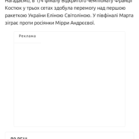
Нагадаємо, в 1/4 фіналу Відкритого чемпіонату Франції
Костюк у трьох сетах здобула перемогу над першою
ракеткою України Еліною Світоліною. У півфіналі Марта
зіграє проти росіянки Мірри Андрєєвої.
Реклама