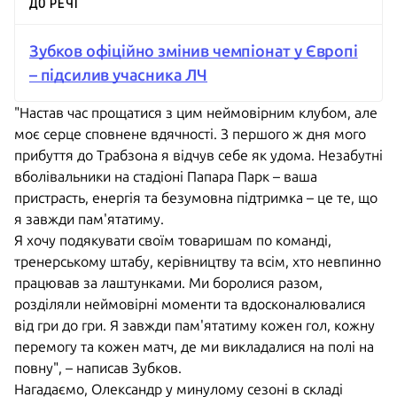
ДО РЕЧІ
Зубков офіційно змінив чемпіонат у Європі
– підсилив учасника ЛЧ
"Настав час прощатися з цим неймовірним клубом, але
моє серце сповнене вдячності. З першого ж дня мого
прибуття до Трабзона я відчув себе як удома. Незабутні
вболівальники на стадіоні Папара Парк – ваша
пристрасть, енергія та безумовна підтримка – це те, що
я завжди пам'ятатиму.
Я хочу подякувати своїм товаришам по команді,
тренерському штабу, керівництву та всім, хто невпинно
працював за лаштунками. Ми боролися разом,
розділяли неймовірні моменти та вдосконалювалися
від гри до гри. Я завжди пам'ятатиму кожен гол, кожну
перемогу та кожен матч, де ми викладалися на полі на
повну", – написав Зубков.
Нагадаємо, Олександр у минулому сезоні в складі