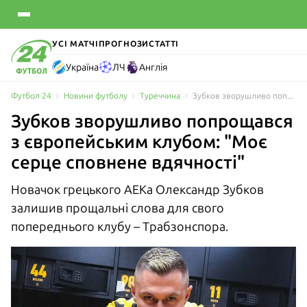
УСІ МАТЧІ
ПРОГНОЗИ
СТАТТІ
Україна
ЛЧ
Англія
Футбол 24
Новини футболу
Туреччина
Зубков зворушливо попрощався з європейським клубом: "Моє серце сповнене вдячності"
Зубков зворушливо попрощався
з європейським клубом: "Моє
серце сповнене вдячності"
Новачок грецького АЕКа Олександр Зубков
залишив прощальні слова для свого
попереднього клубу – Трабзонспора.