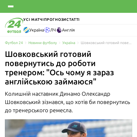
УСІ МАТЧІ
ПРОГНОЗИ
СТАТТІ
Україна
ЛЧ
Англія
Футбол 24
Новини футболу
Україна
Шовковський готовий повернутись до роботи тренером: "Ось чому я зараз англійською займаюся"
Шовковський готовий
повернутись до роботи
тренером: "Ось чому я зараз
англійською займаюся"
Колишній наставник Динамо Олександр
Шовковський зізнався, що хотів би повернутись
до тренерського ремесла.