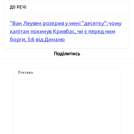
ДО РЕЧІ
"Ван Леувен розкрив у мені "десятку": чому
капітан покинув Кривбас, чи є перед ним
борги, 5:6 від Динамо
Поділитись
Реклама