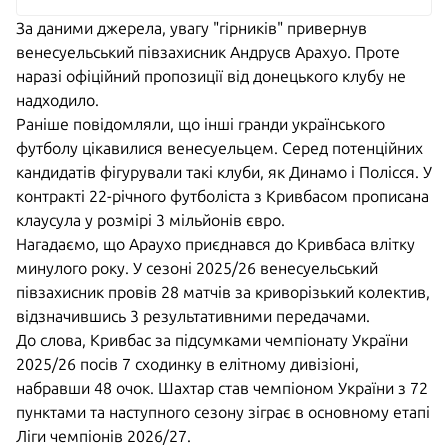
За даними джерела, увагу "гірників" привернув
венесуельський півзахисник Андрусв Арахуо. Проте
наразі офіційний пропозиції від донецького клубу не
надходило.
Раніше повідомляли, що інші гранди українського
футболу цікавилися венесуельцем. Серед потенційних
кандидатів фігурували такі клуби, як Динамо і Полісся. У
контракті 22-річного футболіста з Кривбасом прописана
клаусула у розмірі 3 мільйонів євро.
Нагадаємо, що Араухо приєднався до Кривбаса влітку
минулого року. У сезоні 2025/26 венесуельський
півзахисник провів 28 матчів за криворізький колектив,
відзначившись 3 результативними передачами.
До слова, Кривбас за підсумками чемпіонату України
2025/26 посів 7 сходинку в елітному дивізіоні,
набравши 48 очок. Шахтар став чемпіоном України з 72
пунктами та наступного сезону зіграє в основному етапі
Ліги чемпіонів 2026/27.