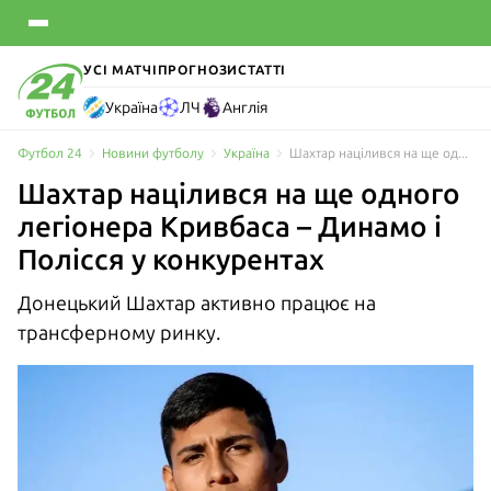
УСІ МАТЧІ
ПРОГНОЗИ
СТАТТІ
Україна
ЛЧ
Англія
Футбол 24
Новини футболу
Україна
Шахтар націлився на ще одного легіонера Кривбаса – Динамо і Полісся у конкурентах
Шахтар націлився на ще одного
легіонера Кривбаса – Динамо і
Полісся у конкурентах
Донецький Шахтар активно працює на
трансферному ринку.