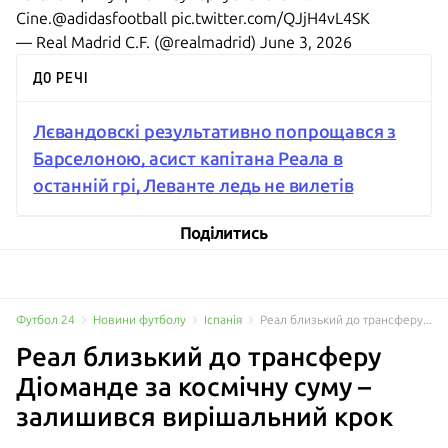
Cine.
@adidasfootball
pic.twitter.com/QJjH4vL4SK
— Real Madrid C.F. (@realmadrid)
June 3, 2026
ДО РЕЧІ
Лєвандовскі результативно попрощався з
Барселоною, асист капітана Реала в
останній грі, Леванте ледь не вилетів
Поділитись