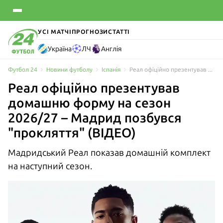
УСІ МАТЧІ
ПРОГНОЗИ
СТАТТІ
Україна
ЛЧ
Англія
Футбол 24
Новини футболу
Іспанія
Реал офіційно презентував домашню форму на сезон 2026/27 – мадридці позбулися "прокляття"
Реал офіційно презентував
домашню форму на сезон
2026/27 – Мадрид позбувся
"прокляття" (ВІДЕО)
Мадридський Реал показав домашній комплект
на наступний сезон.