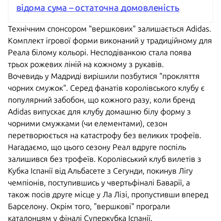
відома сума – остаточна домовленість
Технічним спонсором "вершкових" залишається Adidas.
Комплект ігрової форми виконаний у традиційному для
Реала білому кольорі. Несподіванкою стала поява
трьох рожевих ліній на кожному з рукавів.
Вочевидь у Мадриді вирішили позбутися "прокляття
чорних смужок". Серед фанатів королівського клубу є
популярний забобон, що кожного разу, коли бренд
Adidas випускає для клубу домашню білу форму з
чорними смужками (чи елементами), сезон
перетворюється на катастрофу без великих трофеїв.
Нагадаємо, що цього сезону Реал вдруге поспіль
залишився без трофеїв. Королівський клуб вилетів з
Кубка Іспанії від Альбасете з Сегунди, покинув Лігу
чемпіонів, поступившись у чвертьфіналі Баварії, а
також посів друге місце у Ла Лізі, пропустивши вперед
Барселону. Окрім того, "вершкові" програли
каталонцям у фіналі Суперкубка Іспанії.