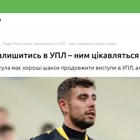
І
Лідер Руха може залишитись в УПЛ – ним цікавляться два клуби
алишитись в УПЛ – ним цікавляться
тула має хороші шанси продовжити виступи в УПЛ, але