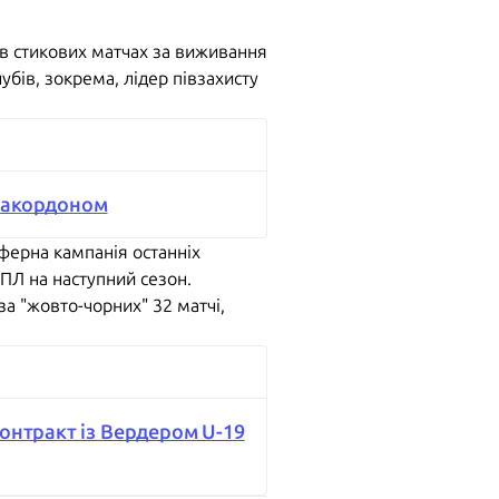
я в стикових матчах за виживання
убів, зокрема, лідер півзахисту
 закордоном
ферна кампанія останніх
ПЛ на наступний сезон.
за "жовто-чорних" 32 матчі,
онтракт із Вердером U-19