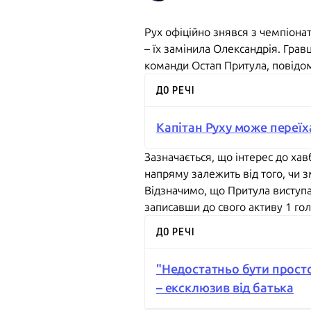
Рух офіційно знявся з чемпіонат
– їх замінила Олександрія. Грав
команди Остап Притула, повід
ДО РЕЧІ
Капітан Руху може переїх
Зазначається, що інтерес до ха
напряму залежить від того, чи 
Відзначимо, що Притула виступає
записавши до свого активу 1 гол 
ДО РЕЧІ
"Недостатньо бути просто
– ексклюзив від батька