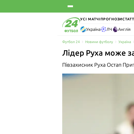
УСІ МАТЧІ
ПРОГНОЗИ
СТАТТ
Україна
ЛЧ
Англія
Футбол 24
Новини футболу
Україна
Лідер Руха може з
Півзахисник Руха Остап При