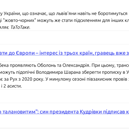
у України, що означає, що львів'яни навіть не боротимутьс
ці "жовто-чорних" можуть же стати підсиленням для інших кл
омляє
ТаТоТаке
.
ати до Європи – інтерес із трьох країн, гравець вже
вбека проявляють Оболонь та Олександрія. При цьому, транс
зможуть підопічні Володимира Шарана зберегти прописку в У
 за Рух з 2020 року. У минулому сезоні півзахисник провів 
і 2 асисти.
 талановитим": син президента Кудрівки підписав к