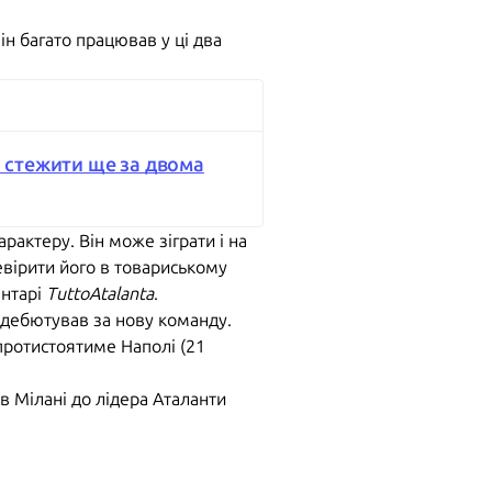
він багато працював у ці два
і стежити ще за двома
рактеру. Він може зіграти і на
евірити його в товариському
ентарі
TuttoAtalanta
.
 дебютував за нову команду.
протистоятиме Наполі (21
в Мілані до лідера Аталанти