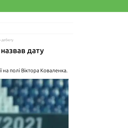
о дебюту
 назвав дату
 на полі Віктора Коваленка.