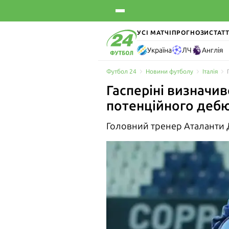
УСІ МАТЧІ
ПРОГНОЗИ
СТАТТ
Україна
ЛЧ
Англія
Футбол 24
Новини футболу
Італія
Гасперіні визначив
потенційного деб
Головний тренер Аталанти Д