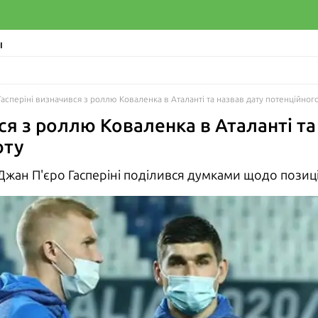
І
Гасперіні визначився з роллю Коваленка в Аталанті та назвав дату потенційног
ся з роллю Коваленка в Аталанті та
юту
жан П'єро Гасперіні поділився думками щодо позиції