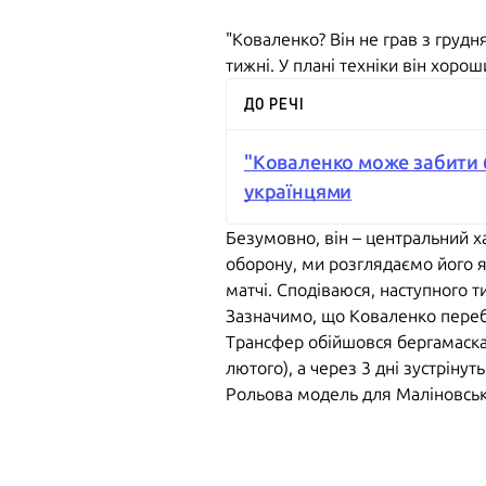
"Коваленко? Він не грав з грудня
тижні. У плані техніки він хоро
ДО РЕЧІ
"Коваленко може забити 6
українцями
Безумовно, він – центральний ха
оборону, ми розглядаємо його я
матчі. Сподіваюся, наступного т
Зазначимо, що Коваленко переб
Трансфер обійшовся бергамаскам
лютого), а через 3 дні зустрінут
Рольова модель для Маліновсько