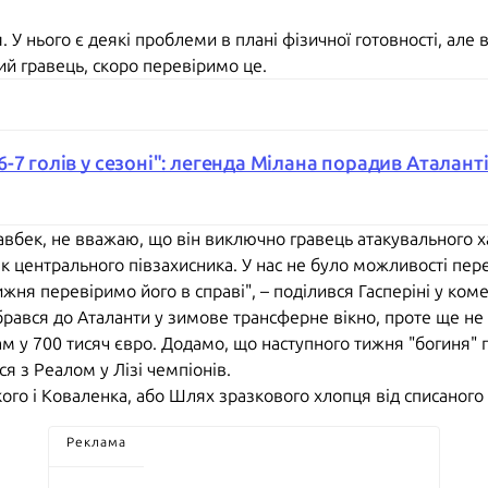
. У нього є деякі проблеми в плані фізичної готовності, але 
ший гравець, скоро перевіримо це.
-7 голів у сезоні": легенда Мілана порадив Аталант
вбек, не вважаю, що він виключно гравець атакувального ха
к центрального півзахисника. У нас не було можливості пер
ижня перевіримо його в справі", – поділився Гасперіні у ком
рався до Аталанти у зимове трансферне вікно, проте ще не
 у 700 тисяч євро. Додамо, що наступного тижня "богиня" 
ься з Реалом у Лізі чемпіонів.
го і Коваленка, або Шлях зразкового хлопця від списаного 
Реклама