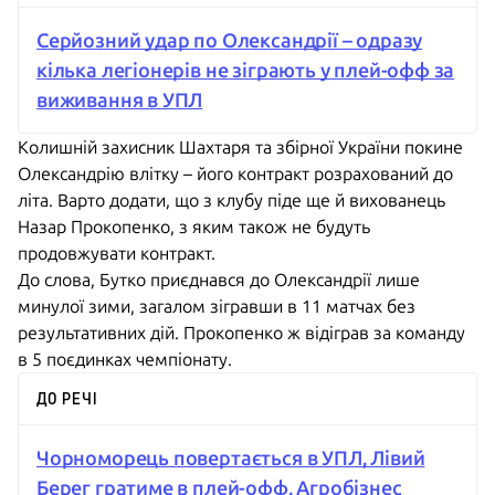
Серйозний удар по Олександрії – одразу
кілька легіонерів не зіграють у плей-офф за
виживання в УПЛ
Колишній захисник Шахтаря та збірної України покине
Олександрію влітку – його контракт розрахований до
літа. Варто додати, що з клубу піде ще й
вихованець
Назар Прокопенко
, з яким також не будуть
продовжувати контракт.
До слова, Бутко приєднався до Олександрії лише
минулої зими, загалом зігравши в 11 матчах без
результативних дій. Прокопенко ж відіграв за команду
в 5 поєдинках чемпіонату.
ДО РЕЧІ
Чорноморець повертається в УПЛ, Лівий
Берег гратиме в плей-офф, Агробізнес