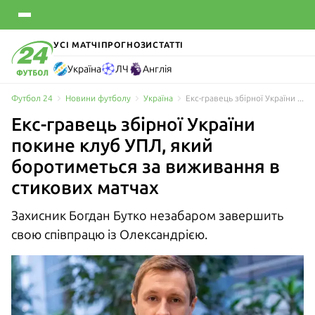
УСІ МАТЧІ
ПРОГНОЗИ
СТАТТІ
Україна
ЛЧ
Англія
Футбол 24
Новини футболу
Україна
Екс-гравець збірної України покине клуб УПЛ, який боротиметься за виживання в стикових матчах
Екс-гравець збірної України
покине клуб УПЛ, який
боротиметься за виживання в
стикових матчах
Захисник Богдан Бутко незабаром завершить
свою співпрацю із Олександрією.