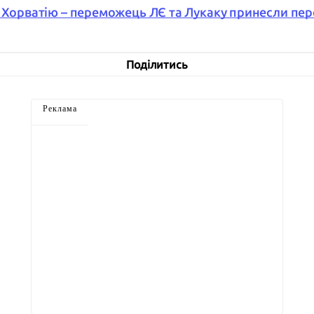
а Хорватію – переможець ЛЄ та Лукаку принесли пе
Поділитись
Реклама