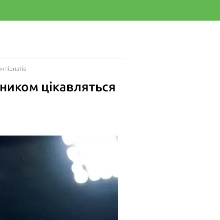
мпіонатів
сником цікавляться