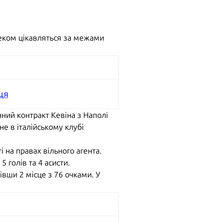
еком цікавляться за межами
ця
ний контракт Кевіна з Наполі
е в італійському клубі
 на правах вільного агента.
 голів та 4 асисти.
івши 2 місце з 76 очками. У