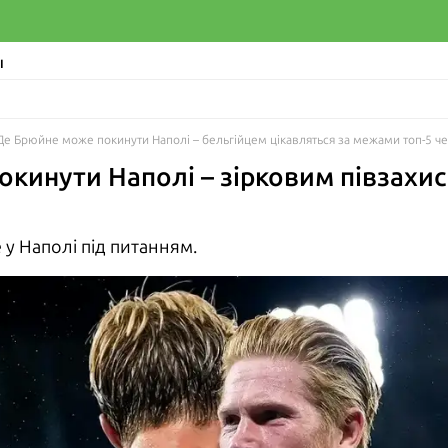
І
Де Брюйне може покинути Наполі – бельгійцем цікавляться за межами топ-5 че
кинути Наполі – зірковим півзахи
у Наполі під питанням.