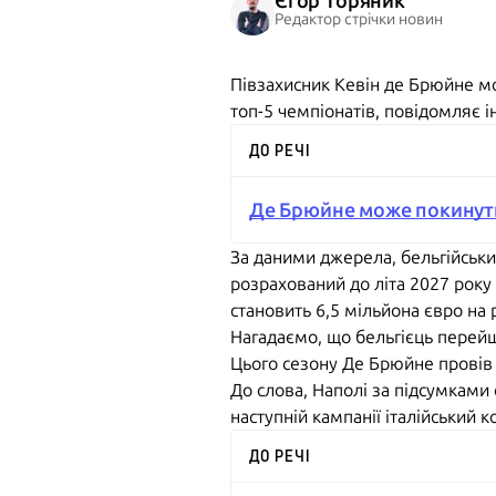
Єгор Торяник
Редактор стрічки новин
Півзахисник Кевін де Брюйне м
топ-5 чемпіонатів, повідомляє 
ДО РЕЧІ
Де Брюйне може покинути 
За даними джерела, бельгійськи
розрахований до літа 2027 року
становить 6,5 мільйона євро на р
Нагадаємо, що бельгієць перейш
Цього сезону Де Брюйне провів 2
До слова, Наполі за підсумками 
наступній кампанії італійський к
ДО РЕЧІ