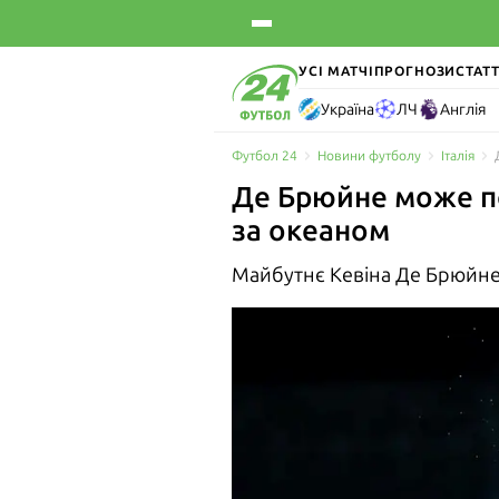
УСІ МАТЧІ
ПРОГНОЗИ
СТАТТ
Україна
ЛЧ
Англія
Футбол 24
Новини футболу
Італія
Де Брюйне може по
за океаном
Майбутнє Кевіна Де Брюйне 