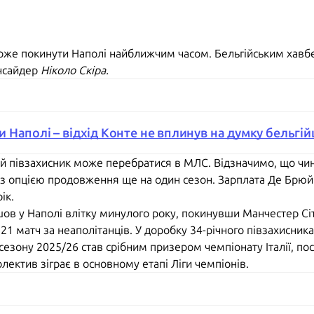
оже покинути Наполі найближчим часом. Бельгійським хавб
інсайдер
Ніколо Скіра.
Наполі – відхід Конте не вплинув на думку бельгій
й півзахисник може перебратися в МЛС. Відзначимо, що чин
 з опцією продовження ще на один сезон. Зарплата Де Брюйн
ік.
ов у Наполі влітку минулого року, покинувши Манчестер Сіті
1 матч за неаполітанців. У доробку 34-річного півзахисника 5
сезону 2025/26 став срібним призером чемпіонату Італії, пос
олектив зіграє в основному етапі Ліги чемпіонів.