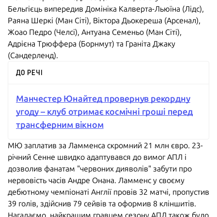
Бельгієць випередив Домініка Калверта-Льюїна (Лідс),
Раяна Шеркі (Ман Сіті), Віктора Дьокереша (Арсенал),
Жоао Педро (Челсі), Антуана Семеньо (Ман Сіті),
Адрієна Трюффера (Борнмут) та Граніта Джаку
(Сандерленд).
ДО РЕЧІ
Манчестер Юнайтед провернув рекордну
угоду – клуб отримає космічні гроші перед
трансферним вікном
МЮ заплатив за Ламменса скромний 21 млн євро. 23-
річний Сенне швидко адаптувався до вимог АПЛ і
дозволив фанатам "червоних дияволів" забути про
нервовість часів Андре Онана. Ламменс у своєму
дебютному чемпіонаті Англії провів 32 матчі, пропустив
39 голів, здійснив 79 сейвів та оформив 8 кліншитів.
Нагадаємо, найкращим гравцем сезону АПЛ також було