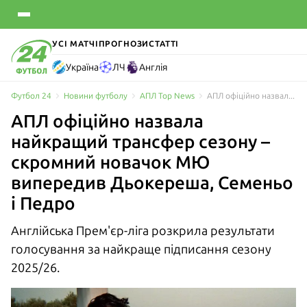
УСІ МАТЧІ
ПРОГНОЗИ
СТАТТІ
Україна
ЛЧ
Англія
Футбол 24
Новини футболу
АПЛ Top News
АПЛ офіційно назвала найкращий трансфер сезону – скромний новачок МЮ випередив Дьокереша, Семеньо і Педро
АПЛ офіційно назвала
найкращий трансфер сезону –
скромний новачок МЮ
випередив Дьокереша, Семеньо
і Педро
Англійська Прем'єр-ліга розкрила результати
голосування за найкраще підписання сезону
2025/26.