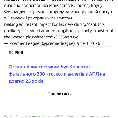
визнано представника Манчестер Юнайтед. Бруну
Фернандеш отримав нагороду за монструозний виступ
з 9 голами і рекордним 21 асистом.
Making an instant impact for his new club ️
@ManUtd
’s
goalkeeper Senne Lammens is
@BarclaysFooty
Transfer of
the Season
pic.twitter.com/SG0Saqr6Gd
— Premier League (@premierleague)
June 1, 2026
ДО РЕЧІ
Останній листок: яким був Ковентрі
фатального 2001-го, коли вилетів з АПЛ на
довгих 25 років
Поділитись