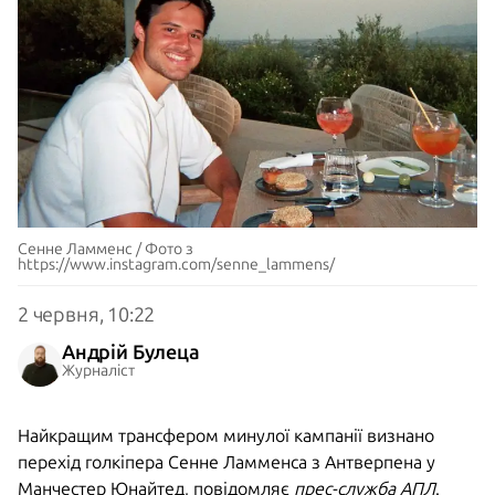
Сенне Ламменс / Фото з
https://www.instagram.com/senne_lammens/
2 червня, 10:22
Андрій Булеца
Журналіст
Найкращим трансфером минулої кампанії визнано
перехід голкіпера Сенне Ламменса з Антверпена у
Манчестер Юнайтед, повідомляє
прес-служба АПЛ
.