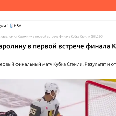
ула 1
НБА
с ошеломил Каролину в первой встрече финала Кубка Стэнли (ВИДЕО)
ролину в первой встрече финала К
ервый финальный матч Кубка Стэнли. Результат и отч