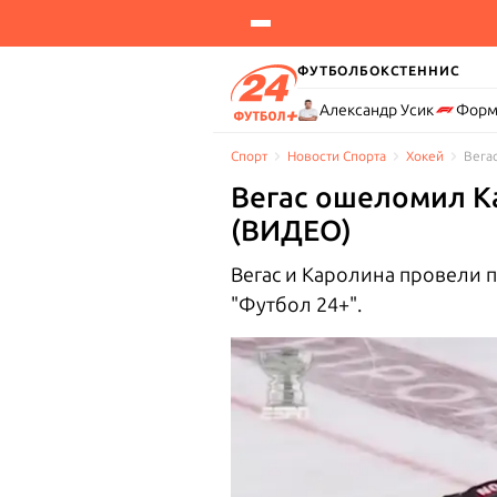
ФУТБОЛ
БОКС
ТЕННИС
Александр Усик
Форм
Спорт
Новости Cпорта
Хокей
Вега
Вегас ошеломил Ка
(ВИДЕО)
Вегас и Каролина провели п
"Футбол 24+".