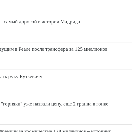
– самый дорогой в истории Мадрида
дущим в Реале после трансфера за 125 миллионов
ать руку Буткевичу
горняки" уже назвали цену, еще 2 гранда в гонке
Франции за космические 128 миллионов – источник