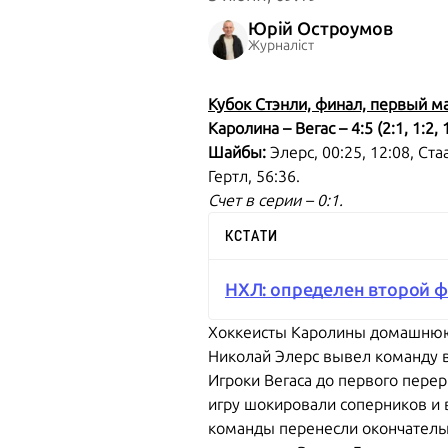
Юрій Остроумов
Журналіст
Кубок Стэнли, финал, первый м
Каролина – Вегас – 4:5 (2:1, 1:2, 1
Шайбы:
Элерс, 00:25, 12:08, Ста
Гертл, 56:36.
Счет в серии – 0:1.
КСТАТИ
НХЛ: определен второй ф
Хоккеисты Каролины домашнюю и
Николай Элерс вывел команду вп
Игроки Вегаса до первого перер
игру шокировали соперников и 
команды перенесли окончатель