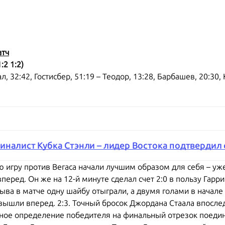
атч
:2 1:2)
ал, 32:42, Гостисбер, 51:19 – Теодор, 13:28, Барбашев, 20:30, 
иналист Кубка Стэнли – лидер Востока подтвердил 
гру против Вегаса начали лучшим образом для себя – уже 
еред. Он же на 12-й минуте сделал счет 2:0 в пользу Гарри
ыва в матче одну шайбу отыграли, а двумя голами в начале
вышли вперед. 2:3. Точный бросок Джордана Стаала впосле
ное определение победителя на финальный отрезок поедин