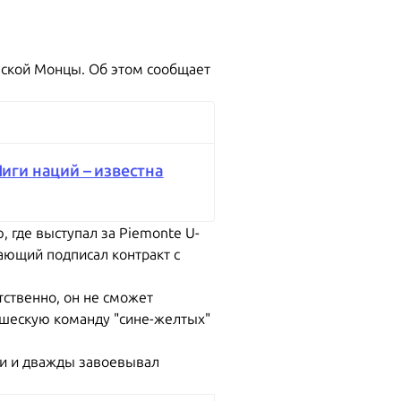
нской Монцы. Об этом сообщает
иги наций – известна
 где выступал за Piemonte U-
адающий подписал контракт с
тственно, он не сможет
ошескую команду "сине-желтых"
ии и дважды завоевывал