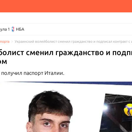
ула 1
НБА
спорта
Украинский волейболист сменил гражданство и подписал контракт с
олист сменил гражданство и подпи
ом
получил паспорт Италии.