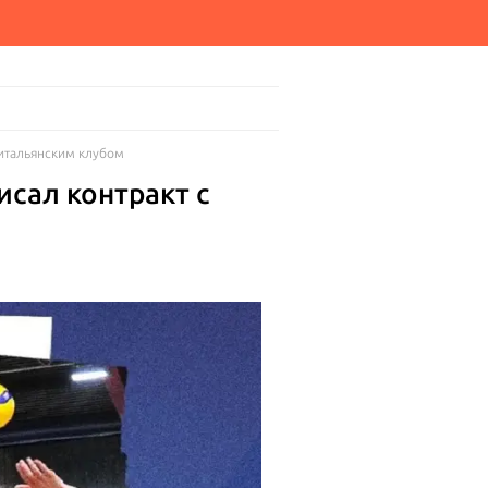
 итальянским клубом
сал контракт с