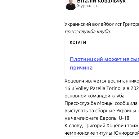
Віталій Ковальчук
Журналіст
Украинский волейболист Григор
пресс-служба клуба.
КСТАТИ
Плотницкий может не сыг
причина
Хоцевич является воспитаннико
16 и Volley Parella Torino, а в
основной командой клуба.
Пресс-служба Монцы сообщила, 
выступать за сборные Украины 
на чемпионате Европы U-18.
К слову, Григорий Хоцевич тр
чемпионские титулы Юниорской