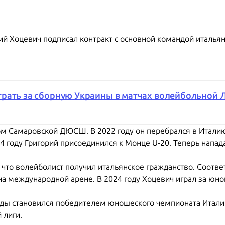
ий Хоцевич подписал контракт с основной командой италья
рать за сборную Украины в матчах волейбольной Л
м Самаровской ДЮСШ. В 2022 году он перебрался в Италию,
 2024 году Григорий присоединился к Монце U-20. Теперь нап
что волейболист получил итальянское гражданство. Соотве
на международной арене. В 2024 году Хоцевич играл за юн
ижды становился победителем юношеского чемпионата Итал
 лиги.