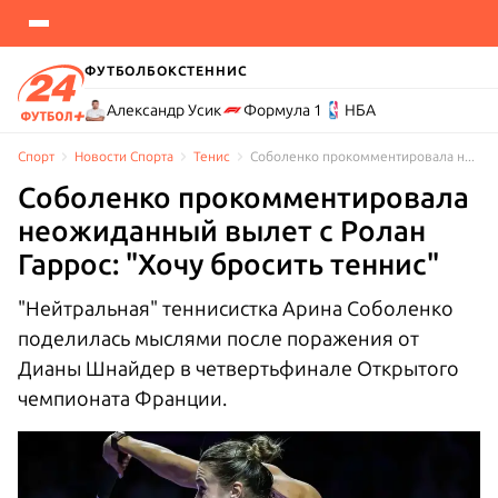
ФУТБОЛ
БОКС
ТЕННИС
Александр Усик
Формула 1
НБА
Спорт
Новости Cпорта
Тенис
Соболенко прокомментировала неожиданный вылет с Ролан Гаррос –упомянула Костюк
Соболенко прокомментировала
неожиданный вылет с Ролан
Гаррос: "Хочу бросить теннис"
"Нейтральная" теннисистка Арина Соболенко
поделилась мыслями после поражения от
Дианы Шнайдер в четвертьфинале Открытого
чемпионата Франции.