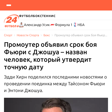
ФУТБОЛ
БОКС
ТЕННИС
Александр Усик
Формула 1
НБА
Спорт
Новости Cпорта
Бокс
Промоутер объявил срок боя Фьюри с Джошуа – назван человек, который утвердит точную дату
Промоутер объявил срок боя
Фьюри с Джошуа – назван
человек, который утвердит
точную дату
Эдди Хирн поделился последними новостями о
проведении поединка между Тайсоном Фьюри
и Энтони Джошуа.