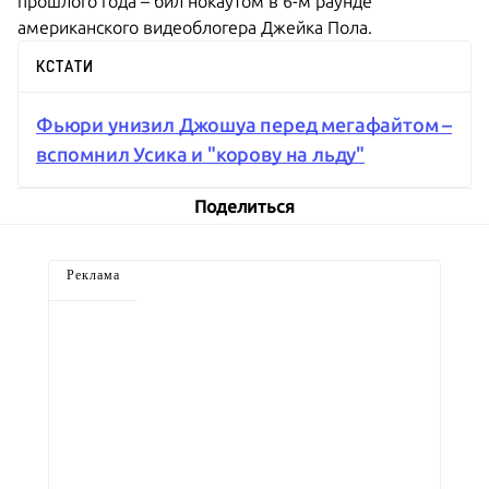
прошлого года – бил нокаутом в 6-м раунде
американского видеоблогера Джейка Пола.
КСТАТИ
Фьюри унизил Джошуа перед мегафайтом –
вспомнил Усика и "корову на льду"
Поделиться
Реклама