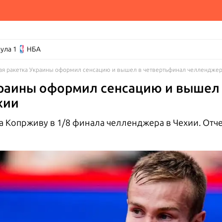
ула 1
НБА
ая ракетка Украины оформил сенсацию и вышел в четвертьфинал челленджер
краины оформил сенсацию и вышел
хии
 Копрживу в 1/8 финала челленджера в Чехии. Отчет