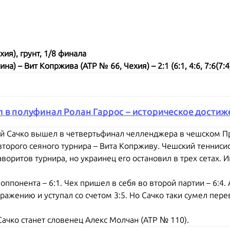
ия), грунт, 1/8 финала
а) – Вит Копржива (ATP № 66, Чехия) – 2:1 (6:1, 4:6, 7:6(7:4
л в полуфинал Ролан Гаррос – историческое дости
й Сачко вышел в четвертьфинал челленджера в чешском Пр
торого сеяного турнира – Вита Копрживу. Чешский теннисис
воритов турнира, но украинец его остановил в трех сетах. И
оппонента – 6:1. Чех пришел в себя во второй партии – 6:4
ражению и уступал со счетом 3:5. Но Сачко таки сумел перев
ачко станет словенец Алекс Молчан (ATP № 110).