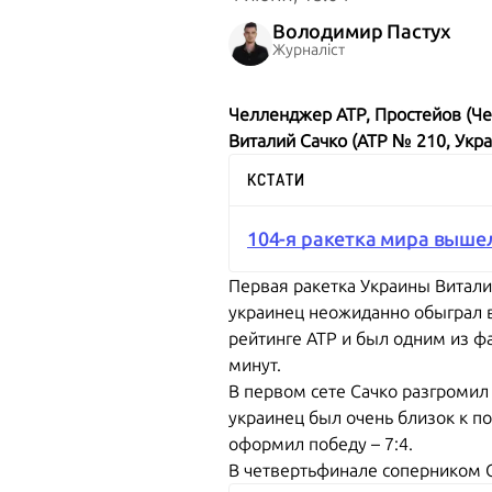
Володимир Пастух
Журналіст
Челленджер ATP, Простейов (Чех
Виталий Сачко (ATP № 210, Украин
КСТАТИ
104-я ракетка мира выше
Первая ракетка Украины Витали
украинец неожиданно обыграл в
рейтинге ATP и был одним из фа
минут.
В первом сете Сачко разгромил 
украинец был очень близок к по
оформил победу – 7:4.
В четвертьфинале соперником С