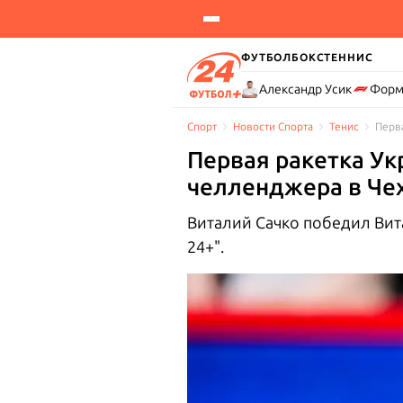
ФУТБОЛ
БОКС
ТЕННИС
Александр Усик
Форм
Спорт
Новости Cпорта
Тенис
Перв
Первая ракетка У
челленджера в Че
Виталий Сачко победил Вита
24+".