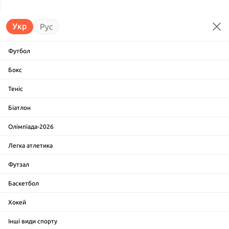
Укр
Рус
Футбол
Бокс
Теніс
Біатлон
Олімпіада-2026
Легка атлетика
Футзал
Баскетбол
Хокей
Інші види спорту