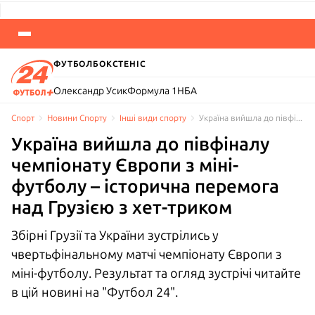
ФУТБОЛ
БОКС
ТЕНІС
Олександр Усик
Формула 1
НБА
Спорт
Новини Спорту
Інші види спорту
Україна вийшла до півфіналу чемпіонату Європи – впевнена перемога над Грузією
Україна вийшла до півфіналу
чемпіонату Європи з міні-
футболу – історична перемога
над Грузією з хет-триком
Збірні Грузії та України зустрілись у
чвертьфінальному матчі чемпіонату Європи з
міні-футболу. Результат та огляд зустрічі читайте
в цій новині на "Футбол 24".