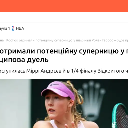
ула 1
НБА
іна і Костюк отримали потенційну суперницю у півфіналі Ролан Гаррос – буде 
 отримали потенційну суперницю у 
нципова дуель
ступилась Міррі Андрєєвій в 1/4 фіналу Відкритого ч