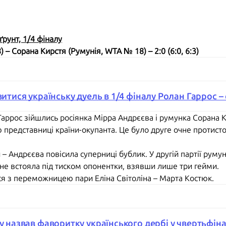
ґрунт, 1/4 фіналу
 – Сорана Кирстя (Румунія, WTA № 18) – 2:0 (6:0, 6:3)
витися українську дуель в 1/4 фіналу Ролан Гаррос 
аррос зійшлись росіянка Мірра Андрєєва і румунка Сорана 
представниці країни-окупанта. Це було друге очне протисто
– Андрєєва повісила суперниці бублик. У другій партії руму
е не встояла під тиском опонентки, взявши лише три гейми.
ься з переможницею пари Еліна Світоліна – Марта Костюк.
у назвав фаворитку українського дербі у чвертьфіна