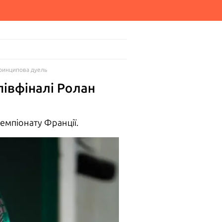
принципова дуель
півфіналі Ролан
емпіонату Франції.