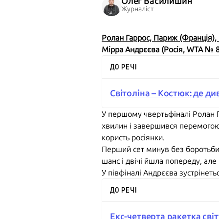
Олег Василишин
Журналіст
Ролан Гаррос, Париж (Франція), 
Мірра Андрєєва (Росія, WTA № 8)
ДО РЕЧІ
Світоліна – Костюк: де ди
У першому чвертьфіналі Ролан Г
хвилин і завершився перемогою 
користь росіянки.
Перший сет минув без боротьби 
шанс і двічі йшла попереду, ал
У півфіналі Андрєєва зустрінет
ДО РЕЧІ
Екс-четверта ракетка світ