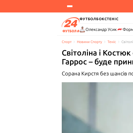
ФУТБОЛ
БОКС
ТЕНІС
Олександр Усик
Форм
Спорт
Новини Спорту
Теніс
Світол
Світоліна і Костюк
Гаррос – буде при
Сорана Кирстя без шансів по