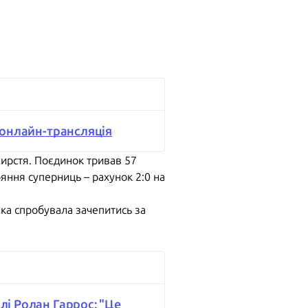
– онлайн-трансляція
Кирстя. Поєдинок тривав 57
яння суперниць – рахунок 2:0 на
нка спробувала зачепитись за
лі Ролан Гаррос: "Це